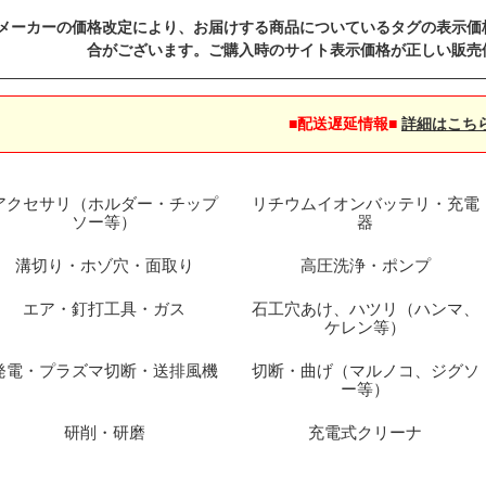
メーカーの価格改定により、お届けする商品についているタグの表示価
合がございます。ご購入時のサイト表示価格が正しい販売
■配送遅延情報■
詳細はこち
アクセサリ（ホルダー・チップ
リチウムイオンバッテリ・充電
ソー等）
器
溝切り・ホゾ穴・面取り
高圧洗浄・ポンプ
エア・釘打工具・ガス
石工穴あけ、ハツリ（ハンマ、
ケレン等）
発電・プラズマ切断・送排風機
切断・曲げ（マルノコ、ジグソ
ー等）
研削・研磨
充電式クリーナ