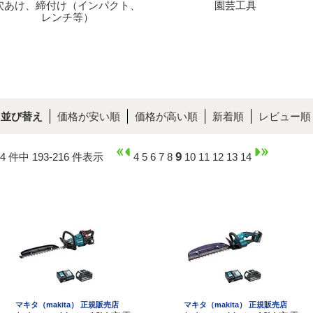
穴あけ、締付け（インパクト、
園芸工具
レンチ等）
並び替え
価格が安い順
価格が高い順
新着順
レビュー順
9
14 件中 193-216 件表示
4
5
6
7
8
10
11
12
13
14
マキタ（makita） 正規販売店
マキタ（makita） 正規販売店