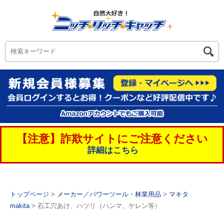
【注意】詐欺サイトにご注意ください
詳細はこちら
トップページ
>
メーカー／パワーツール・林業用品
>
マキタ
makita
> 石工穴あけ、ハツリ（ハンマ、ケレン等）