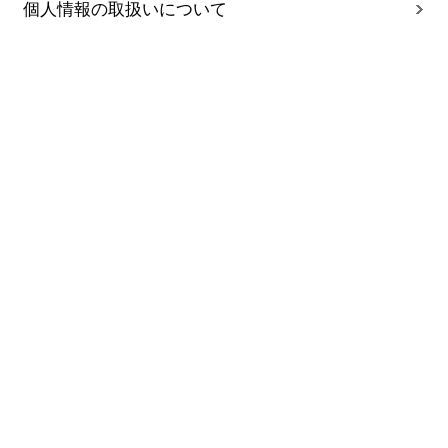
個人情報の取扱いについて
ご注文時のお願い
●ご注文後の変更・追加・別のご注文分の同梱など
は、承ることができません。
●お届け日については、7日後～2週間以内でご指定い
ただけます。ご指定のない方は、発送準備ができ次第
最短でお届けできます。
▼お買い物ガイド
■配送遅延情報■
詳細はこちら