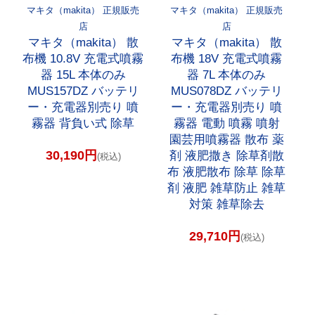
マキタ（makita） 正規販売
マキタ（makita） 正規販売
店
店
マキタ（makita） 散
マキタ（makita） 散
布機 10.8V 充電式噴霧
布機 18V 充電式噴霧
器 15L 本体のみ
器 7L 本体のみ
MUS157DZ バッテリ
MUS078DZ バッテリ
ー・充電器別売り 噴
ー・充電器別売り 噴
霧器 背負い式 除草
霧器 電動 噴霧 噴射
園芸用噴霧器 散布 薬
30,190円
剤 液肥撒き 除草剤散
(税込)
布 液肥散布 除草 除草
剤 液肥 雑草防止 雑草
対策 雑草除去
29,710円
(税込)