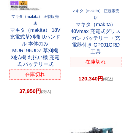
マキタ（makita） 正規販売
マキタ（makita） 正規販売
店
店
マキタ（makita）
マキタ（makita） 18V
40Vmax 充電式グリス
充電式草刈機 Uハンド
ガン バッテリー ・充
ル 本体のみ
電器付き GP001GRD
MUR196UDZ 草刈機
工具
刈払機 刈払い機 充電
在庫切れ
式 バッテリー式
在庫切れ
120,340円
(税込)
37,950円
(税込)