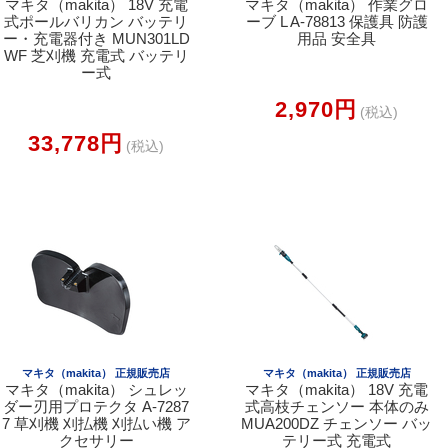
マキタ（makita） 18V 充電
マキタ（makita） 作業グロ
式ポールバリカン バッテリ
ーブ L A-78813 保護具 防護
ー・充電器付き MUN301LD
用品 安全具
WF 芝刈機 充電式 バッテリ
ー式
2,970円
(税込)
33,778円
(税込)
マキタ（makita） 正規販売店
マキタ（makita） 正規販売店
マキタ（makita） シュレッ
マキタ（makita） 18V 充電
ダー刃用プロテクタ A-7287
式高枝チェンソー 本体のみ
7 草刈機 刈払機 刈払い機 ア
MUA200DZ チェンソー バッ
クセサリー
テリー式 充電式