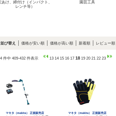
穴あけ、締付け（インパクト、
園芸工具
レンチ等）
並び替え
価格が安い順
価格が高い順
新着順
レビュー順
18
14 件中 409-432 件表示
13
14
15
16
17
19
20
21
22
23
マキタ（makita） 正規販売店
マキタ（makita） 正規販売店