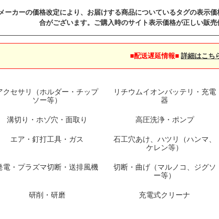
メーカーの価格改定により、お届けする商品についているタグの表示価
合がございます。ご購入時のサイト表示価格が正しい販売
■配送遅延情報■
詳細はこち
アクセサリ（ホルダー・チップ
リチウムイオンバッテリ・充電
ソー等）
器
溝切り・ホゾ穴・面取り
高圧洗浄・ポンプ
エア・釘打工具・ガス
石工穴あけ、ハツリ（ハンマ、
ケレン等）
発電・プラズマ切断・送排風機
切断・曲げ（マルノコ、ジグソ
ー等）
研削・研磨
充電式クリーナ