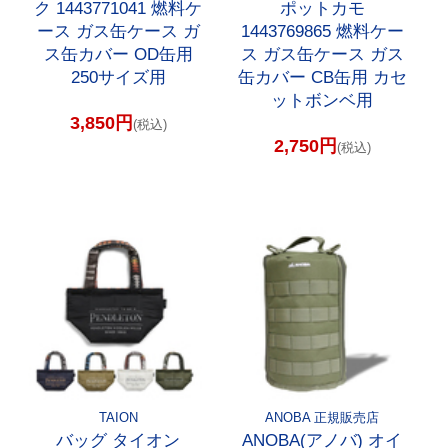
ク 1443771041 燃料ケ
ポットカモ
ース ガス缶ケース ガ
1443769865 燃料ケー
ス缶カバー OD缶用
ス ガス缶ケース ガス
250サイズ用
缶カバー CB缶用 カセ
ットボンベ用
3,850円
(税込)
2,750円
(税込)
TAION
ANOBA 正規販売店
バッグ タイオン
ANOBA(アノバ) オイ