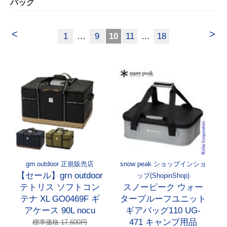
バッグ
<
>
1
…
9
10
11
…
18
grn outdoor 正規販売店
snow peak ショップインショ
【セール】grn outdoor
ップ(ShopinShop)
テトリス ソフトコン
スノーピーク ウォー
テナ XL GO0469F ギ
タープルーフユニット
アケース 90L nocu
ギアバッグ110 UG-
471 キャンプ用品
標準価格 17,600円