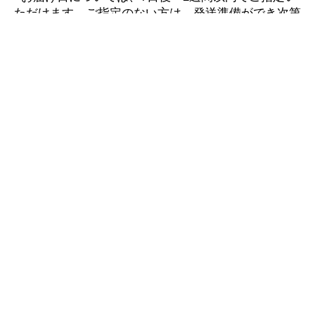
ただけます。ご指定のない方は、発送準備ができ次第
最短でお届けできます。
▼お買い物ガイド
■配送遅延情報■
詳細はこちら