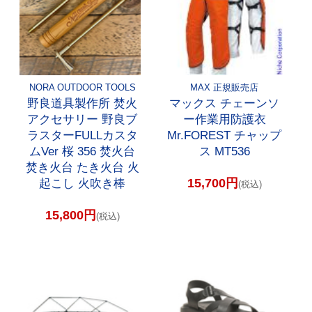
NORA OUTDOOR TOOLS
MAX 正規販売店
野良道具製作所 焚火
マックス チェーンソ
アクセサリー 野良ブ
ー作業用防護衣
ラスターFULLカスタ
Mr.FOREST チャップ
ムVer 桜 356 焚火台
ス MT536
焚き火台 たき火台 火
15,700円
起こし 火吹き棒
(税込)
15,800円
(税込)