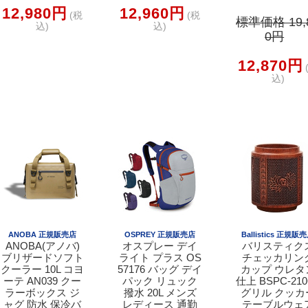
12,980円
12,960円
(税
(税
標準価格 19,
込)
込)
0円
12,870円
込)
ANOBA 正規販売店
OSPREY 正規販売店
Ballistics 正規販
ANOBA(アノバ)
オスプレー デイ
バリスティク
ブリザードソフト
ライト プラス OS
チェッカリン
クーラー 10L コヨ
57176 バッグ デイ
カップ ウレタ
ーテ AN039 クー
パック リュック
仕上 BSPC-210
ラーボックス ジ
撥水 20L メンズ
グリル クッカ
ャグ 防水 保冷バ
レディース 通勤
テーブルウェ