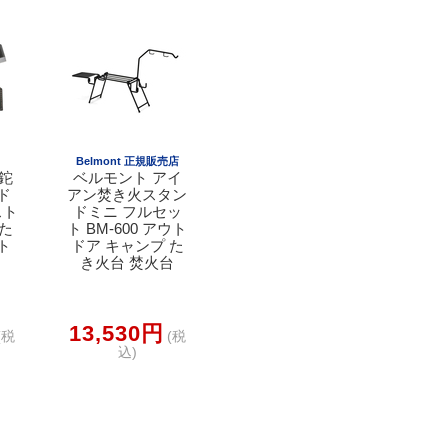
Belmont 正規販売店
割鉈
ベルモント アイ
ド
アン焚き火スタン
スト
ドミニ フルセッ
なた
ト BM-600 アウト
ト
ドア キャンプ た
き火台 焚火台
13,530円
(税
(税
込)