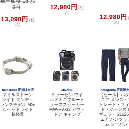
標準価格 18,70
12,980円
0円
(税
込)
12,980円
13,090円
(税
込)
込)
milestone 正規販売店
MUZEN
patagonia 正規販
マイルストーン
ミューゼン ワイ
【セール】パ
ライト エンデュ
ルドミニブルート
ニア メンズ・
ランスモデル MS-
ゥーススピーカー
トレート・フ
I1 ヘッドライト
MW-PVXI2 アウト
ト・ジーンズ 
超軽量
ドア キャンプ
ギュラー 21625
ェア パンツ 
ム ジーパン