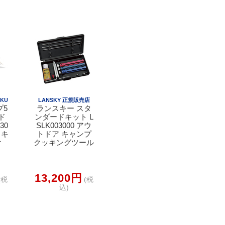
KU
LANSKY 正規販売店
プ5
ランスキー スタ
ド
ンダードキット L
30
SLK003000 アウ
 キ
トドア キャンプ
け
クッキングツール
13,200円
(税
(税
込)