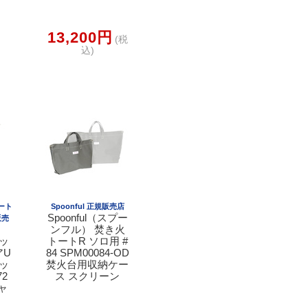
13,200円
(税
込)
シート
Spoonful 正規販売店
Spoonful（スプー
販売
ンフル） 焚き火
ミッ
トートR ソロ用 #
アU
84 SPM00084-OD
ッ
焚火台用収納ケー
72
ス スクリーン
ャ