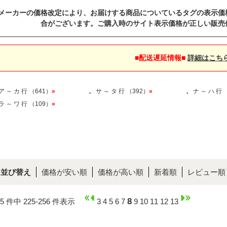
メーカーの価格改定により、お届けする商品についているタグの表示価
合がございます。ご購入時のサイト表示価格が正しい販売
■配送遅延情報■
詳細はこち
ア ～ カ 行 （641）
»
サ ～ タ 行 （392）
»
ナ ～ ハ 行 
・
・
ラ ～ ワ 行 （109）
»
並び替え
価格が安い順
価格が高い順
新着順
レビュー順
8
45 件中 225-256 件表示
3
4
5
6
7
9
10
11
12
13