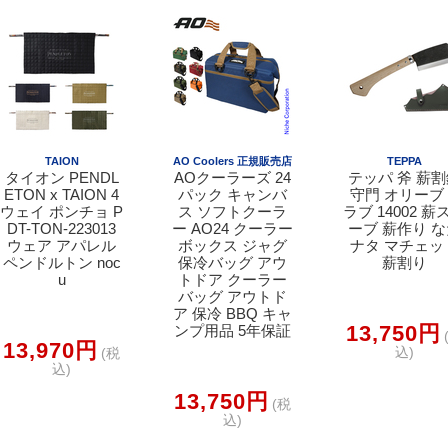
TAION
AO Coolers 正規販売店
TEPPA
タイオン PENDL
AOクーラーズ 24
テッパ 斧 薪
ETON x TAION 4
パック キャンバ
守門 オリーブ
ウェイ ポンチョ P
ス ソフトクーラ
ラブ 14002 薪
DT-TON-223013
ー AO24 クーラー
ーブ 薪作り 
ウェア アパレル
ボックス ジャグ
ナタ マチェッ
ペンドルトン noc
保冷バッグ アウ
薪割り
u
トドア クーラー
バッグ アウトド
ア 保冷 BBQ キャ
13,750円
ンプ用品 5年保証
13,970円
込)
(税
込)
13,750円
(税
込)