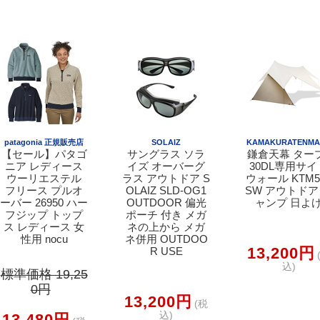
patagonia 正規販売店
SOLAIZ
KAMAKURATENMA
【セール】パタゴ
サングラス ソラ
鎌倉天幕 ター
ニア レディース
イズ オーバーグ
30DL専用サイ
ウーリエステル
ラス アウトドア S
ウォール KTM5
フリース プルオ
OLAIZ SLD-OG1
SW アウトドア
ーバー 26950 ハー
OUTDOOR 偏光
ャンプ 日よ
フジップ トップ
ポーチ 付き メガ
ス レディース 女
ネの上から メガ
性用 nocu
ネ併用 OUTDOO
13,200円
R USE
込)
標準価格 19,25
0円
13,200円
(税
込)
13,480円