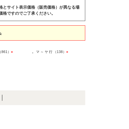
格とサイト表示価格（販売価格）が異なる場
価格ですのでご了承ください。
ら
（861）
»
マ ～ ヤ 行 （138）
»
・