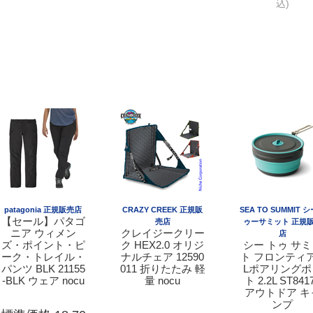
込)
patagonia 正規販売店
CRAZY CREEK 正規販
SEA TO SUMMIT 
【セール】パタゴ
売店
ゥーサミット 正規
ニア ウィメン
クレイジークリー
店
ズ・ポイント・ピ
ク HEX2.0 オリジ
シー トゥ サ
ーク・トレイル・
ナルチェア 12590
ト フロンティ
パンツ BLK 21155
011 折りたたみ 軽
Lポアリングポ
-BLK ウェア nocu
量 nocu
ト 2.2L ST841
アウトドア キ
ンプ