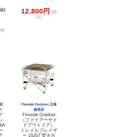
80
12,800円
(税
込)
(税
売店
Fireside Outdoor 正規
ス
販売店
グ
Fireside Outdoor
ン
（ファイアーサイ
6A
ドアウトドア）
ー
トレイルブレイザ
ア
ー 15207 焚火台