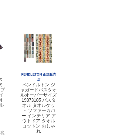
PENDLETON 正規販売
ス
店
ミ
ペンドルトン ジ
ルブ
ャガードバスタオ
イ
ルオーバーサイズ
寝具
19373185 バスタ
ざ掛
オル タオルケッ
ト ソファーカバ
ー インテリア ア
ウトドア タオル
コットン おしゃ
れ
(税