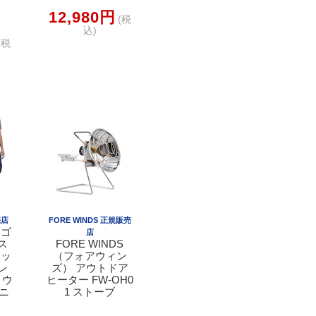
12,980円
(税
込)
(税
売店
FORE WINDS 正規販売
タゴ
店
ス
FORE WINDS
ィッ
（フォアウィン
レ
ズ） アウトドア
 ウ
ヒーター FW-OH0
デニ
1 ストーブ