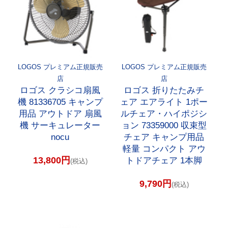
LOGOS プレミアム正規販売
LOGOS プレミアム正規販売
店
店
ロゴス クラシコ扇風
ロゴス 折りたたみチ
機 81336705 キャンプ
ェア エアライト 1ポー
用品 アウトドア 扇風
ルチェア・ハイポジシ
機 サーキュレーター
ョン 73359000 収束型
nocu
チェア キャンプ用品
軽量 コンパクト アウ
13,800円
トドアチェア 1本脚
(税込)
9,790円
(税込)