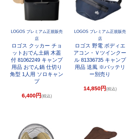
LOGOS プレミアム正規販売
LOGOS プレミアム正規販売
店
店
ロゴス クッカー チョ
ロゴス 野電 ボディエ
ットおでん土鍋 木葢
アコン・Ｖツインクー
付 81062249 キャンプ
ル 81336735 キャンプ
用品 おでん鍋 仕切り
用品 送風 ※バッテリ
角型 1人用 ソロキャン
ー別売り
プ
14,850円
(税込)
6,400円
(税込)