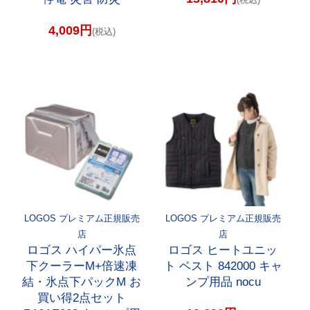
4,009円
(税込)
LOGOS プレミアム正規販売
LOGOS プレミアム正規販売
店
店
ロゴス ハイパー氷点
ロゴス ヒートユニッ
下クーラーM+倍速凍
ト ベスト 842000 キャ
結・氷点下パックM お
ンプ用品 nocu
買い得2点セット