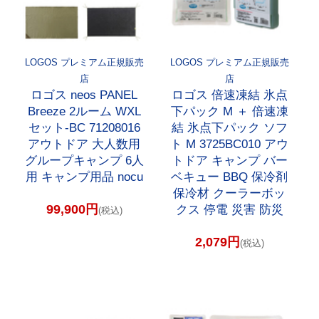
LOGOS プレミアム正規販売
LOGOS プレミアム正規販売
店
店
ロゴス neos PANEL
ロゴス 倍速凍結 氷点
Breeze 2ルーム WXL
下パック M ＋ 倍速凍
セット-BC 71208016
結 氷点下パック ソフ
アウトドア 大人数用
ト M 3725BC010 アウ
グループキャンプ 6人
トドア キャンプ バー
用 キャンプ用品 nocu
ベキュー BBQ 保冷剤
保冷材 クーラーボッ
99,900円
クス 停電 災害 防災
(税込)
2,079円
(税込)