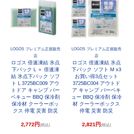
LOGOS プレミアム正規販売
LOGOS プレミアム正規販売
店
店
ロゴス 倍速凍結 氷点
ロゴス 倍速凍結 氷点
下パック L ＋ 倍速凍
下パック ソフト M x3
結 氷点下パック ソフ
お買い得3点セット
ト L 3725BC009 アウ
3725BC004 アウトド
トドア キャンプ バー
ア キャンプ バーベキ
ベキュー BBQ 保冷剤
ュー BBQ 保冷剤 保冷
保冷材 クーラーボッ
材 クーラーボックス
クス 停電 災害 防災
停電 災害 防災
2,772円
2,821円
(税込)
(税込)