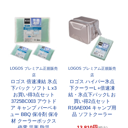
LOGOS プレミアム正規販売
LOGOS プレミアム正規販売
店
店
ロゴス 倍速凍結 氷点
ロゴス ハイパー氷点
下パック ソフト L x3
下クーラーL +倍速凍
お買い得3点セット
結・氷点下パックL お
3725BC003 アウトド
買い得2点セット
ア キャンプ バーベキ
R16AE004 キャンプ用
ュー BBQ 保冷剤 保冷
品 ソフトクーラー
材 クーラーボックス
13,810円
停電 災害 防災
(税込)