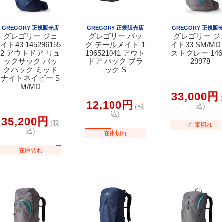
GREGORY 正規販売店
GREGORY 正規販売店
GREGORY 正規販
グレゴリー ジェ
グレゴリー バッ
グレゴリー ジ
イド43 145296155
グ テールメイト 1
イド33 SM/MD
2 アウトドア リュ
196521041 アウト
ストグレー 146
ックサック バッ
ドア バック ブラ
29978
クパック ミッド
ック S
ナイトネイビー S
M/MD
33,000円
12,100円
込)
(税
込)
35,200円
(税
在庫切れ
込)
在庫切れ
在庫切れ