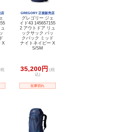
売店
GREGORY 正規販売店
ェ
グレゴリー ジェ
55
イド43 145657155
リュ
2 アウトドア リュ
ッ
ックサック バッ
ド
クパック ミッド
 X
ナイトネイビー X
S/SM
35,200円
(税
(税
込)
在庫切れ