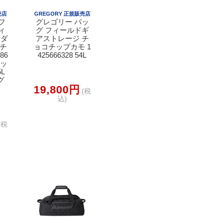
売店
GREGORY 正規販売店
フ
グレゴリー バッ
ィ
グ フィールドギ
ーダ
アストレージ チ
コチ
ョコチップカモ 1
86
425666328 54L
ボッ
L
グ
19,800円
(税
込)
(税