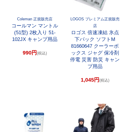
Coleman 正規販売店
LOGOS プレミアム正規販売
コールマン マントル
店
(51型) 2枚入り 51-
ロゴス 倍速凍結 氷点
102JX キャンプ用品
下パック ソフトM
81660647 クーラーボ
990円
ックス ジャグ 保冷剤
(税込)
停電 災害 防災 キャン
プ用品
1,045円
(税込)