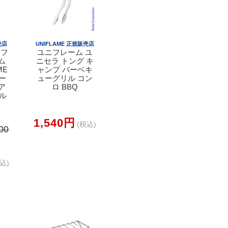
売店
UNIFLAME 正規販売店
ニフ
ユニフレーム ユ
ム
ニセラ トング キ
ME
ャンプ バーベキ
カー
ューグリル コン
ア
ロ BBQ
コル
1,540円
(税込)
00
込)