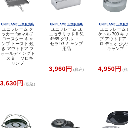
UNIFLAME 正規販売店
UNIFLAME 正規販売店
UNIFLAME 正規販
ユニフレーム ク
ユニフレーム ユ
ユニフレーム 
ッカー fanマルチ
ニセラリッド II 61
ケトル 700 キ
ロースター キャ
4969 グリル ユニ
プ アウトドア
ンプ トースト 焼
セラTG キャンプ
ロ デュオ 少
き アウトドア フ
用品
キャンプ
ォールディングト
ースター ソロキ
ャンプ
3,960円
4,950円
(税込)
(税
3,630円
(税込)