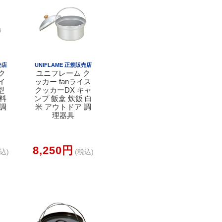
売店
UNIFLAME 正規販売店
ク
ユニフレーム ク
イ
ッカー fanライス
型
クッカーDX キャ
 料
ンプ 飯盒 炊飯 白
 調
米 アウトドア 調
理器具
8,250円
込)
(税込)