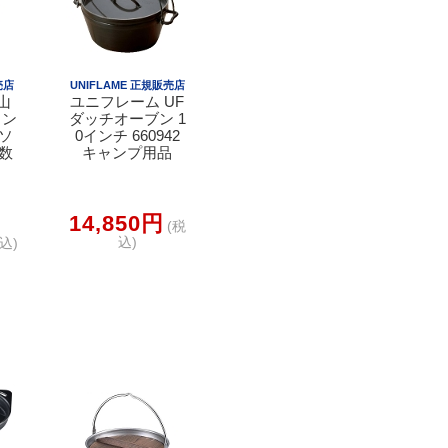
売店
UNIFLAME 正規販売店
山
ユニフレーム UF
ャン
ダッチオーブン 1
 ソ
0インチ 660942
人数
キャンプ用品
14,850円
(税
込)
込)