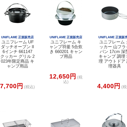
UNIFLAME 正規販売店
UNIFLAME 正規販売店
UNIFLAME 正規販
ユニフレーム UF
ユニフレーム キ
ユニフレーム 
ダッチオーブン II
ャンプ羽釜 5合炊
ッカー 山フラ
6インチ 661147
き 660201 キャン
パン 17cm 深
クッカー グリル 2
プ用品
キャンプ 調理
023年限定商品 キ
理 アウトドア
ャンプ用品
理器具
12,650円
(税
込)
7,700円
4,400円
(税込)
(税