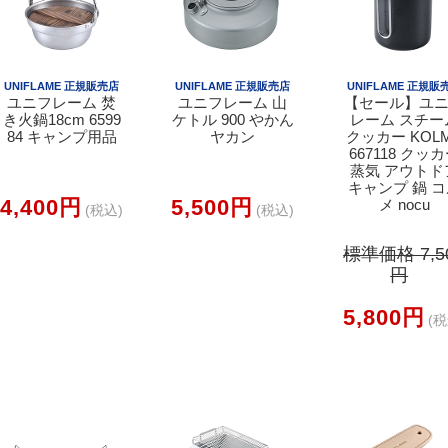
UNIFLAME 正規販売店
UNIFLAME 正規販売店
UNIFLAME 正規販
ユニフレーム 焚
ユニフレーム 山
【セール】ユ
き火鍋18cm 6599
ケトル 900 やかん
レーム スチー
84 キャンプ用品
ヤカン
クッカー KOL
667118 クッ
蒸気 アウトド
キャンプ 鍋 
4,400円
5,500円
メ nocu
(税込)
(税込)
標準価格 7,5
円
5,800円
(税