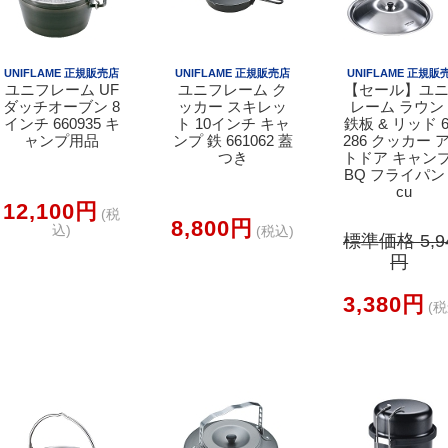
UNIFLAME 正規販売店
UNIFLAME 正規販売店
UNIFLAME 正規販
ユニフレーム UF
ユニフレーム ク
【セール】ユ
ダッチオーブン 8
ッカー スキレッ
レーム ラウン
インチ 660935 キ
ト 10インチ キャ
鉄板 & リッド 6
ャンプ用品
ンプ 鉄 661062 蓋
286 クッカー 
つき
トドア キャンプ
BQ フライパン 
cu
12,100円
(税
8,800円
込)
(税込)
標準価格 5,9
円
3,380円
(税