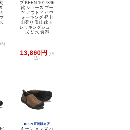
 靴
ブ KEEN 1017346
ダ
靴 シューズ ブー
 カ
ツ アウトドア ウ
サマ
ォーキング 登山
EK
山登り 登山靴 ト
レッキングシュー
ズ 防水 透湿
込)
13,860円
(税
込)
店
KEEN 正規販売店
 ピ
キーン メンズ ハ