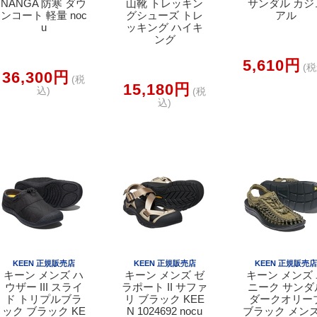
NANGA 防寒 ダウ
山靴 トレッキン
サンダル カジ
ンコート 軽量 noc
グシューズ トレ
アル
u
ッキング ハイキ
ング
5,610円
(税
36,300円
(税
15,180円
込)
(税
込)
KEEN 正規販売店
KEEN 正規販売店
KEEN 正規販売
キーン メンズ ハ
キーン メンズ ゼ
キーン メンズ
ウザー III スライ
ラポート II サファ
ニーク サンダ
ド トリプルブラ
リ ブラック KEE
ダークオリー
ック ブラック KE
N 1024692 nocu
ブラック メンズ