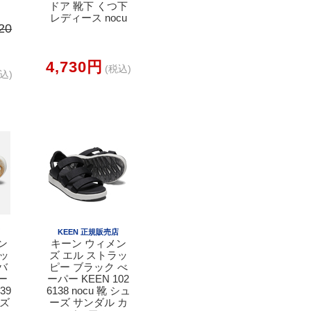
ドア 靴下 くつ下
レディース nocu
20
4,730円
(税込)
込)
店
KEEN 正規販売店
ン
キーン ウィメン
ラッ
ズ エル ストラッ
バ
ピー ブラック べ
ー
ーパー KEEN 102
39
6138 nocu 靴 シュ
ーズ
ーズ サンダル カ