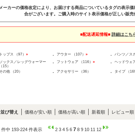
メーカーの価格改定により、お届けする商品についているタグの表示価
合がございます。ご購入時のサイト表示価格が正しい販売
■配送遅延情報■
詳細はこち
トップス （97）
»
アウター （107）
»
パンツ／スカ
・
・
ソックス／レッグウォーマー
フットウェア （116）
»
ヘッドウェア
・
・
（15）
その他 （20）
アクセサリー （36）
タイプ （16
・
・
並び替え
価格が安い順
価格が高い順
新着順
レビュー順
7
0 件中 193-224 件表示
2
3
4
5
6
8
9
10
11
12