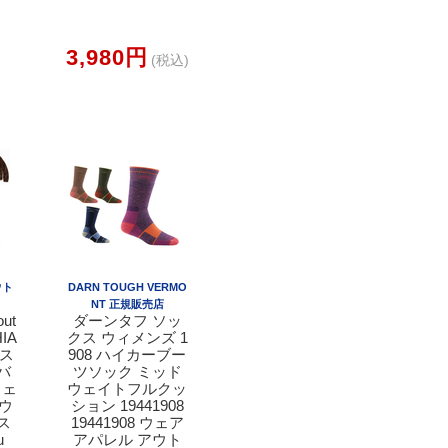
3,980円
(税込)
ウト
DARN TOUGH VERMO
NT 正規販売店
ut
ダーンタフ ソッ
IA
クス ウィメンズ 1
クス
908 ハイカーブー
バ
ツソック ミッド
ウェ
ウェイトフルクッ
アウ
ション 19441908
ス
19441908 ウェア
u
アパレル アウト