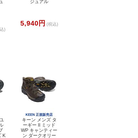
ュ
ジュアル
5,940円
(税込)
込)
店
KEEN 正規販売店
 ユ
キーン メンズ タ
ル
ーギー II ミッド
ブ
WP キャンティー
 K
ン ダークオリー