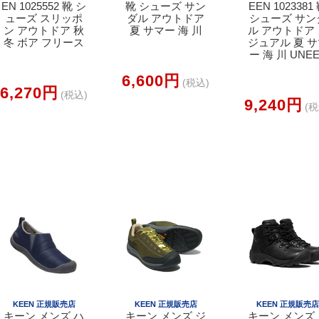
EN 1025552 靴 シ
靴 シューズ サン
EEN 1023381
ューズ スリッポ
ダル アウトドア
シューズ サン
ン アウトドア 秋
夏 サマー 海 川
ル アウトドア
冬 ボア フリース
ジュアル 夏 
ー 海 川 UNE
6,600円
(税込)
6,270円
(税込)
9,240円
(税
KEEN 正規販売店
KEEN 正規販売店
KEEN 正規販売
キーン メンズ ハ
キーン メンズ ジ
キーン メンズ