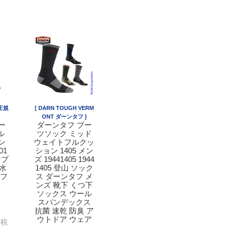
正規
[ DARN TOUGH VERM
ONT ダーンタフ ]
ー
ダーンタフ ブー
ル
ツソック ミッド
ン
ウェイトフルクッ
01
ション 1405 メン
ンプ
ズ 19441405 1944
防水
1405 登山 ソック
 フ
ス ダーンタフ メ
ンズ 靴下 くつ下
ソックス ウール
スパンデックス
抗菌 速乾 防臭 ア
ウトドア ウェア
(税