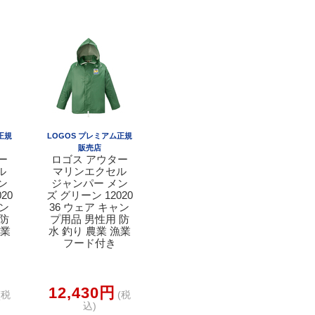
正規
LOGOS プレミアム正規
販売店
ー
ロゴス アウター
ル
マリンエクセル
ン
ジャンパー メン
20
ズ グリーン 12020
ャン
36 ウェア キャン
 防
プ用品 男性用 防
漁業
水 釣り 農業 漁業
フード付き
12,430円
(税
(税
込)