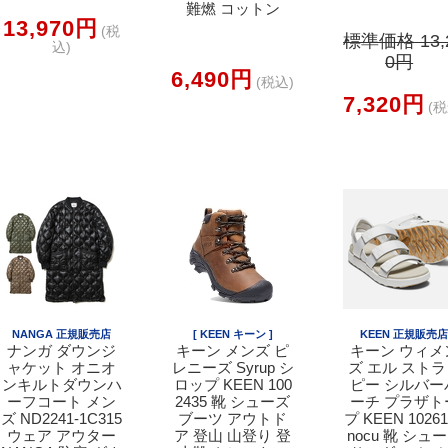
難燃 コットン
13,970円
(税
標準価格 13,
込)
0円
6,490円
(税込)
7,320円
(税
NANGA 正規販売店
[ KEEN キーン ]
KEEN 正規販売
ナンガ ダウンジ
キーン メンズ ピ
キーン ウィメ
ャケット オニオ
レニーズ Syrup シ
ズ エル スト
ンキルトダウンハ
ロップ KEEN 100
ピー シルバー
ーフコート メン
2435 靴 シューズ
ーチ プラザト
ズ ND2241-1C315
ブーツ アウトド
プ KEEN 10261
ウェア アウター
ア 登山 山登り 登
nocu 靴 シュ