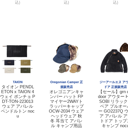
込)
込)
込)
TAION
Oregonian Camper 正
ジーアールエヌ ア
タイオン PENDL
規販売店
ドア 正規販売店
ETON x TAION 4
オレゴニアンキャ
【セール】grn o
ウェイ ポンチョ P
ンパー ハット FP
door アウター H
DT-TON-223013
マイヤー2WAYト
SOBI リラッ
ウェア アパレル
ラッパーキャップ
ベア プルオー
ペンドルトン noc
OCW-2034 ウェア
ー GO2237Q 
u
ヘッドウェア 秋
ア アパレル 
冬 耳当て アパレ
トドア トップ
ル キャンプ用品
キャンプ noc