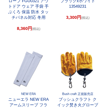
ローブ FGU0321 アウ
ブラックxホワイト
トドア ウェア 手袋 手
13549231
ぶくろ 保温 防水 タッ
3,300円
チパネル対応 冬用
(税込)
8,360円
(税込)
NEW ERA
Bush craft 正規販売店
ニューエラ NEW ERA
ブッシュクラフト ク
アームスリーブ フラ
イック焚き火グローブ