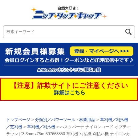
【注意】詐欺サイトにご注意ください
詳細はこちら
トップページ
>
分類別／パワーツール・林業用品
>
草刈機／刈払機
／芝刈機
>
草刈機／刈払機
> ハスクバーナ ナイロンコード オプティ
ラウンド3.3mmx75m 597668850 草刈機 刈払機 刈払い機 ナイロンカ