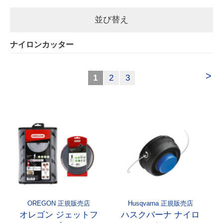
並び替え
ナイロンカッター
>
1
2
3
OREGON 正規販売店
Husqvarna 正規販売店
オレゴン ジェットフ
ハスクバーナ ナイロ