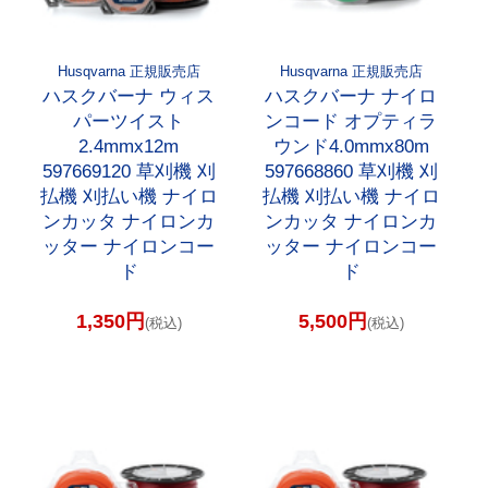
Husqvarna 正規販売店
Husqvarna 正規販売店
ハスクバーナ ウィス
ハスクバーナ ナイロ
パーツイスト
ンコード オプティラ
2.4mmx12m
ウンド4.0mmx80m
597669120 草刈機 刈
597668860 草刈機 刈
払機 刈払い機 ナイロ
払機 刈払い機 ナイロ
ンカッタ ナイロンカ
ンカッタ ナイロンカ
ッター ナイロンコー
ッター ナイロンコー
ド
ド
1,350円
5,500円
(税込)
(税込)