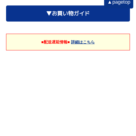
▲pagetop
▼お買い物ガイド
■配送遅延情報■
詳細はこちら