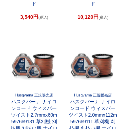
ド
ド
3,540円
10,120円
(税込)
(税込)
Husqvarna 正規販売店
Husqvarna 正規販売店
ハスクバーナ ナイロ
ハスクバーナ ナイロ
ンコード ウィスパー
ンコード ウィスパー
ツイスト2.7mmx60m
ツイスト2.0mmx112m
597669131 草刈機 刈
597669111 草刈機 刈
払機 刈払い機 ナイロ
払機 刈払い機 ナイロ