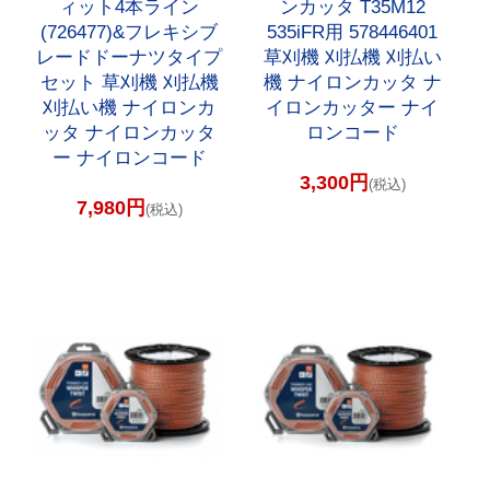
ィット4本ライン
ンカッタ T35M12
(726477)&フレキシブ
535iFR用 578446401
レードドーナツタイプ
草刈機 刈払機 刈払い
セット 草刈機 刈払機
機 ナイロンカッタ ナ
刈払い機 ナイロンカ
イロンカッター ナイ
ッタ ナイロンカッタ
ロンコード
ー ナイロンコード
3,300円
(税込)
7,980円
(税込)