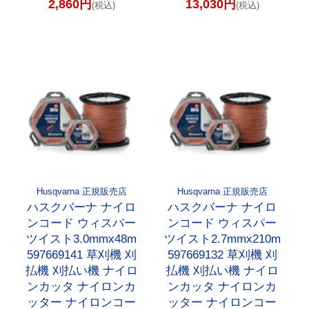
2,860円
13,030円
(税込)
(税込)
Husqvarna 正規販売店
Husqvarna 正規販売店
ハスクバーナ ナイロ
ハスクバーナ ナイロ
ンコード ウィスパー
ンコード ウィスパー
ツイスト3.0mmx48m
ツイスト2.7mmx210m
597669141 草刈機 刈
597669132 草刈機 刈
払機 刈払い機 ナイロ
払機 刈払い機 ナイロ
ンカッタ ナイロンカ
ンカッタ ナイロンカ
ッター ナイロンコー
ッター ナイロンコー