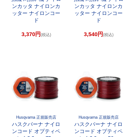
ンカッタ ナイロンカ
ンカッタ ナイロンカ
ッター ナイロンコー
ッター ナイロンコー
ド
ド
3,370円
3,540円
(税込)
(税込)
Husqvarna 正規販売店
Husqvarna 正規販売店
ハスクバーナ ナイロ
ハスクバーナ ナイロ
ンコード オプティペ
ンコード オプティペ