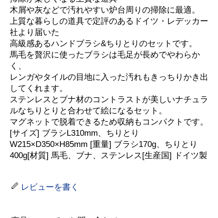
木屑や灰などで汚れやすい炉台周りの掃除に最適。
上質な暮らしの道具で定評のあるドイツ・レデッカー
社より届いた
高級感あるハンドブラシ&ちりとりのセットです。
馬毛を贅沢に使ったブラシは毛足が長めでやわらか
く、
レンガやタイルの目地に入った汚れもきっちりかき出
してくれます。
ステンレスとブナ材のコントラストが美しいナチュラ
ルなちりとりと合わせて絵になるセット。
マグネットで脱着できるため収納もコンパクトです。
[サイズ] ブラシL310mm、ちりとり
W215×D350×H85mm [重量] ブラシ170g、ちりとり
400g[材質] 馬毛、ブナ、ステンレス[生産国] ドイツ製
レビューを書く