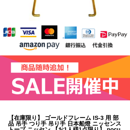
【在庫限り】 ゴールドフレーム IS-3 用 部
品 吊手 つり手 吊り手 日本船燈 ニッセンス
トーブ ニッセン 【お1人様1点限り】 nocu