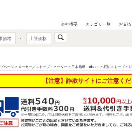
会社概要
カテゴリ一覧
お支払
～
プページ
>
メーカー／ストーブ・ヒーター
>
日本船燈 nissen
>
石油ストーブ
> 
【注意】詐欺サイトにご注意くだ