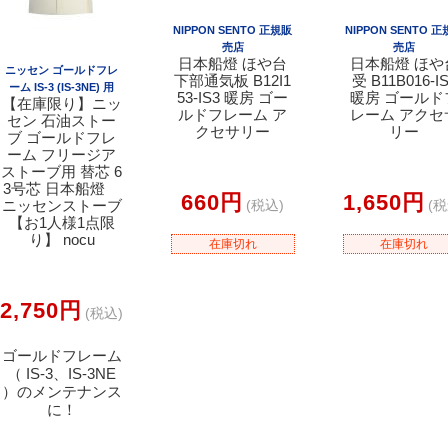
NIPPON SENTO 正規販
NIPPON SENTO 
売店
売店
日本船燈 ほや台
日本船燈 ほや
ニッセン ゴールドフレ
下部通気板 B12I1
受 B11B016-I
ーム IS-3 (IS-3NE) 用
53-IS3 暖房 ゴー
暖房 ゴールド
【在庫限り】ニッ
ルドフレーム ア
レーム アクセ
セン 石油ストー
クセサリー
リー
ブ ゴールドフレ
ーム フリージア
ストーブ用 替芯 6
3号芯 日本船燈
660円
1,650円
ニッセンストーブ
(税込)
(税
【お1人様1点限
り】 nocu
在庫切れ
在庫切れ
2,750円
(税込)
ゴールドフレーム
（ IS-3、IS-3NE
）のメンテナンス
に！