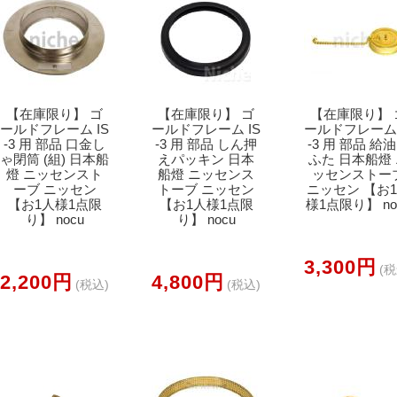
【在庫限り】 ゴ
【在庫限り】 ゴ
【在庫限り】 
ールドフレーム IS
ールドフレーム IS
ールドフレーム 
-3 用 部品 口金し
-3 用 部品 しん押
-3 用 部品 給
ゃ閉筒 (組) 日本船
えパッキン 日本
ふた 日本船燈
燈 ニッセンスト
船燈 ニッセンス
ッセンストー
ーブ ニッセン
トーブ ニッセン
ニッセン 【お
【お1人様1点限
【お1人様1点限
様1点限り】 no
り】 nocu
り】 nocu
3,300円
(税
2,200円
4,800円
(税込)
(税込)