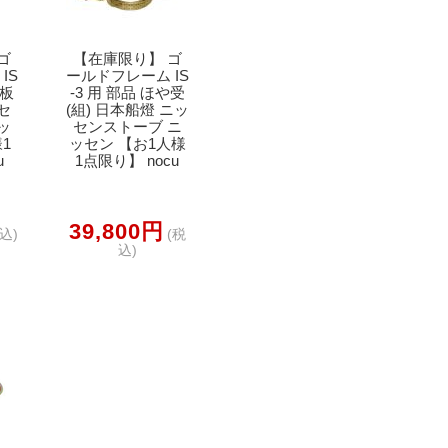
ゴ
【在庫限り】 ゴ
IS
ールドフレーム IS
面板
-3 用 部品 ほや受
セ
(組) 日本船燈 ニッ
ッ
センストーブ ニ
1
ッセン 【お1人様
u
1点限り】 nocu
39,800円
込)
(税
込)