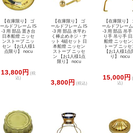
【在庫限り】 ゴ
【在庫限り】 ゴ
【在庫限り】 
ールドフレーム IS
ールドフレーム IS
ールドフレーム 
-3 用 部品 置き台
-3 用 部品 水平わ
-3 用 部品 吊手
日本船燈 ニッセ
く棒止めネジ・ナ
り手 吊り手 
ンストーブ ニッ
ット 4組セット 日
船燈 ニッセン
セン 【お1人様1
本船燈 ニッセン
トーブ ニッセ
点限り】 nocu
ストーブ ニッセ
【お1人様1点
ン 【お1人様1点
り】 nocu
限り】 nocu
13,800円
(税
15,000円
込)
3,800円
込)
(税込)