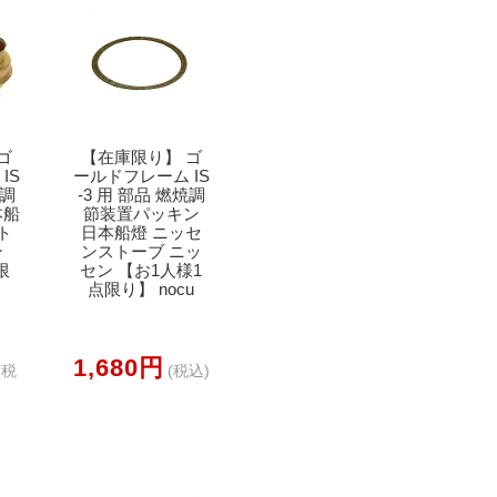
ゴ
【在庫限り】 ゴ
IS
ールドフレーム IS
焼調
-3 用 部品 燃焼調
本船
節装置パッキン
ト
日本船燈 ニッセ
ン
ンストーブ ニッ
限
セン 【お1人様1
点限り】 nocu
1,680円
(税
(税込)