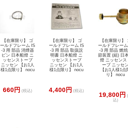
【在庫限り】 ゴ
【在庫限り】 ゴ
【在庫限り】 
ールドフレーム IS
ールドフレーム IS
ールドフレーム 
-3 用 部品 消煙器
-3 用 部品 取扱説
-3 用 部品 燃
ピン 日本船燈 ニ
明書 日本船燈 ニ
節装置 (組) 日
ッセンストーブ
ッセンストーブ
燈 ニッセンス
ニッセン 【お1人
ニッセン 【お1人
ーブ ニッセ
様1点限り】 nocu
様1点限り】 nocu
【お1人様1点
り】 nocu
660円
4,400円
(税込)
(税込)
19,800円
込)