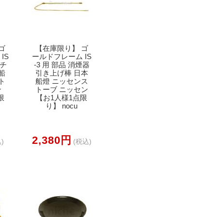
ゴ
【在庫限り】 ゴ
IS
ールドフレーム IS
ッチ
-3 用 部品 消煙器
船
引き上げ棒 日本
ト
船燈 ニッセンス
ン
トーブ ニッセン
限
【お1人様1点限
り】 nocu
2,380円
)
(税込)