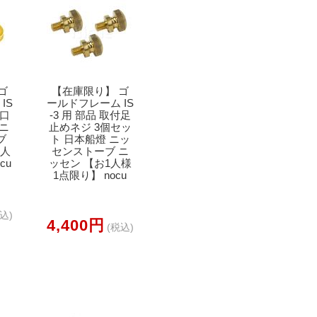
ゴ
【在庫限り】 ゴ
IS
ールドフレーム IS
油口
-3 用 部品 取付足
 ニ
止めネジ 3個セッ
ブ
ト 日本船燈 ニッ
1人
センストーブ ニ
cu
ッセン 【お1人様
1点限り】 nocu
込)
4,400円
(税込)