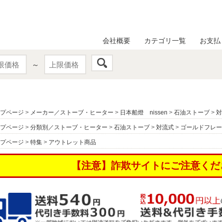
会社概要
カテゴリ一覧
お支払
～
プページ
>
メーカー／ストーブ・ヒーター
>
日本船燈 nissen
>
石油ストーブ
>
対
プページ
>
分類別／ストーブ・ヒーター
>
石油ストーブ
>
対流式
>
ゴールドフレー
プページ
>
特集
>
アウトレット商品
【注意】詐欺サイトにご注意くだ