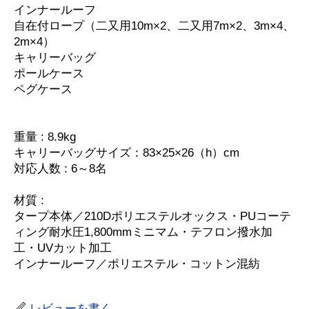
インナールーフ
自在付ロープ（二又用10m×2、二又用7m×2、3m×4、
2m×4）
キャリーバッグ
ポールケース
ペグケース
重量 : 8.9kg
キャリーバッグサイズ：83×25×26（h）cm
対応人数 : 6～8名
材質 :
タープ本体／210Dポリエステルオックス・PUコーテ
ィング耐水圧1,800mmミニマム・テフロン撥水加
工・UVカット加工
インナールーフ／ポリエステル・コットン混紡
レビューを書く