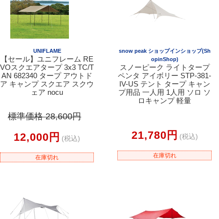
UNIFLAME
snow peak ショップインショップ(Sh
【セール】ユニフレーム RE
opinShop)
VOスクエアタープ 3x3 TC/T
スノーピーク ライトタープ
AN 682340 タープ アウトド
ペンタ アイボリー STP-381-
ア キャンプ スクエア スクウ
IV-US テント タープ キャン
ェア nocu
プ用品 一人用 1人用 ソロ ソ
ロキャンプ 軽量
標準価格 28,600円
21,780円
12,000円
(税込)
(税込)
在庫切れ
在庫切れ