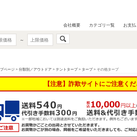
会社概要
カテゴリ一覧
お支払
～
プページ
>
分類別／アウトドア
>
テントタープ
>
タープ
> その他タープ
【注意】詐欺サイトにご注意くだ