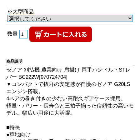
※大型商品
数量
商品説明
ゼノア 刈払機 農業向け 肩掛け 両手ハンドル・STレ
バー BC222W[970724704]
▼コンパクトで抜群の安定感が自慢のゼノア G20LS
エンジン搭載。
4ベアの巻き付きの少ない高耐久ギアケース採用。
軽量・パワー・長寿命と三拍子揃った信頼性の高いモ
デル。幅広い用途に大活躍。
■特長
●草地向け