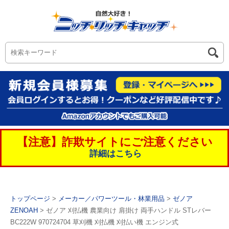
【注意】詐欺サイトにご注意ください
詳細はこちら
トップページ
>
メーカー／パワーツール・林業用品
>
ゼノア
ZENOAH
> ゼノア 刈払機 農業向け 肩掛け 両手ハンドル STレバー
BC222W 970724704 草刈機 刈払機 刈払い機 エンジン式