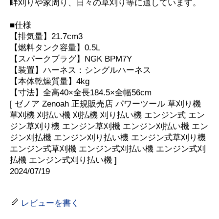
畔刈りや家周り、日々の草刈り等に適しています。
■仕様
【排気量】21.7cm3
【燃料タンク容量】0.5L
【スパークプラグ】NGK BPM7Y
【装置】ハーネス：シングルハーネス
【本体乾燥質量】4kg
【寸法】全高40×全長184.5×全幅56cm
[ ゼノア Zenoah 正規販売店 パワーツール 草刈り機
草刈機 刈払い機 刈払機 刈り払い機 エンジン式 エン
ジン草刈り機 エンジン草刈機 エンジン刈払い機 エン
ジン刈払機 エンジン刈り払い機 エンジン式草刈り機
エンジン式草刈機 エンジン式刈払い機 エンジン式刈
払機 エンジン式刈り払い機 ]
2024/07/19
レビューを書く