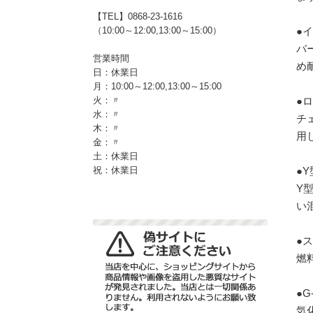
【TEL】0868-23-1616
●
（10:00～12:00,13:00～15:00）
バ
営業時間
め
日：休業日
月：10:00～12:00,13:00～15:00
●
火：〃
水：〃
チ
木：〃
用
金：〃
土：休業日
●
祝：休業日
Y
い
●
燃
●G
気