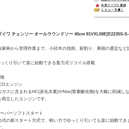
イワ チェンソー オールラウンドソー 40cm 91VXL58E[E2235S-S-4
自家林から管理作業まで、小径木の伐倒、薪割り、果樹の選定など
ゆっくり引いて楽に始動できる畜力式リコイル搭載
特徴
ECOエンジン
出ガスに含まれるHC(炭化水素)やNox(窒素酸化物)を大幅に削減
を両立したエンジンです。
スーパーソフトスタート
力式の新スタート方式で、軽い力でゆっくり引いても楽に始動でき
す。