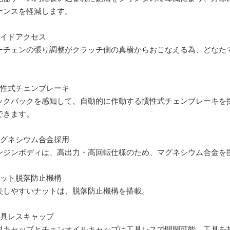
ナンスを軽減します。
サイドアクセス
ーチェンの張り調整がクラッチ側の真横からおこなえる為、どなた
。
慣性式チェンブレーキ
ックバックを感知して、自動的に作動する慣性式チェンブレーキを
できます。
マグネシウム合金採用
ンジンボディは、高出力・高回転仕様のため、マグネシウム合金を
ナット脱落防止機構
失しやすいナットは、脱落防止機構を搭載。
工具レスキャップ
料キャップとチェンオイルキャップは工具レスで開閉可能。工具を