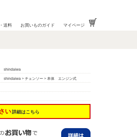
お買い物かご
・送料
お買いものガイド
マイページ
shindaiwa
shindaiwa
>
チェンソー
>
本体 エンジン式
さい
詳細はこちら