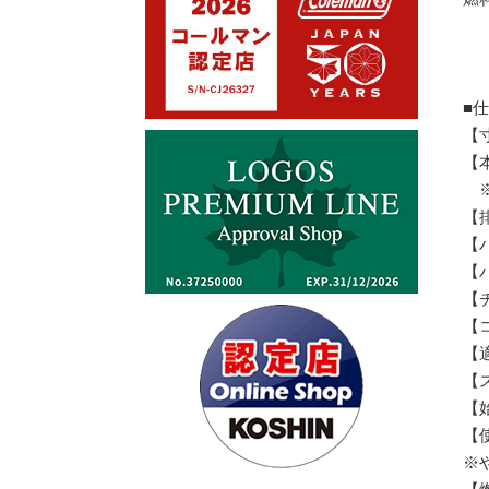
■
【寸
【本
※
【排
【
【
【
【コ
【
【
【始
【
※