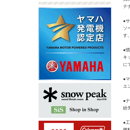
テ
●
ソ
す
●
キ
に
●
エ
●
紛
●
燃