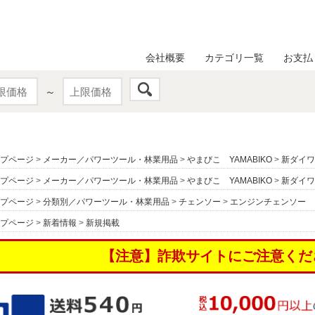
会社概要
カテゴリ一覧
お支払
～
プページ
>
メーカー／パワーツール・林業用品
>
やまびこ YAMABIKO
>
新ダイワ 
プページ
>
メーカー／パワーツール・林業用品
>
やまびこ YAMABIKO
>
新ダイワ 
プページ
>
分類別／パワーツール・林業用品
>
チェンソー
>
エンジンチェンソー
プページ
>
新着情報
>
新規掲載
【注意】詐欺サイトにご注意くだ