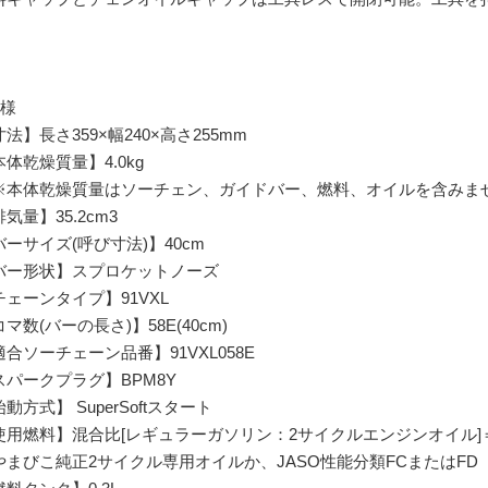
仕様
法】長さ359×幅240×高さ255mm
体乾燥質量】4.0kg
本体乾燥質量はソーチェン、ガイドバー、燃料、オイルを含みま
気量】35.2cm3
バーサイズ(呼び寸法)】40cm
バー形状】スプロケットノーズ
チェーンタイプ】91VXL
マ数(バーの長さ)】58E(40cm)
適合ソーチェーン品番】91VXL058E
スパークプラグ】BPM8Y
動方式】 SuperSoftスタート
使用燃料】混合比[レギュラーガソリン：2サイクルエンジンオイル]＝
やまびこ純正2サイクル専用オイルか、JASO性能分類FCまたはFD