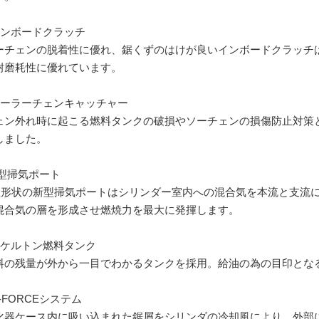
インボードクラッチ
ーチェンの脱着性に優れ、鋸くずのはけが良いインボードクラッチ
耐磨耗性に優れています。
ローラーチェンキャッチャー
ェン外れ時に起こる燃料タンクの破損やソーチェンの損傷防止対策
しました。
Y型掃気ポート
型形状の新型掃気ポートはシリンダー室内への混合気を本流と支流に
混合気の層を形成させ燃焼力を最大に発揮します。
スケルトン燃料タンク
料の残量が外から一目でわかるタンクを採用。給油の為の目印とな
-FORCEシステム
化器ケース内に吸い込まれた鋸屑をシリンダの冷却風により、外部