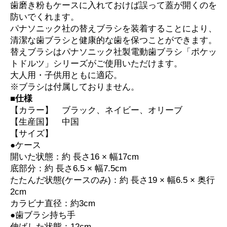
歯磨き粉もケースに入れておけば誤って蓋が開くのを
防いでくれます。
パナソニック社の替えブラシを装着することにより、
清潔な歯ブラシと健康的な歯を保つことができます。
替えブラシはパナソニック社製電動歯ブラシ「ポケッ
トドルツ」シリーズがご使用いただけます。
大人用・子供用ともに適応。
※ブラシは付属しておりません。
■仕様
【カラー】 ブラック、ネイビー、オリーブ
【生産国】 中国
【サイズ】
●ケース
開いた状態：約 長さ16 × 幅17cm
底部分：約 長さ6.5 × 幅7.5cm
たたんだ状態(ケースのみ)：約 長さ19 × 幅6.5 × 奥行
2cm
カラビナ直径：約3cm
●歯ブラシ持ち手
伸ばした状態：12cm