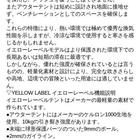
またアウターテントは短めに設計され地面に接地せ
ず、ベンチレーションとしてのスペースを確保しま
す。
これらの特徴により、熱い環境では極めて優秀な換気
性能を示しますが、冷涼な環境で使用すると寒さを感
じるかもしれません。
イエローレーベルモデルはより保護された環境下での
長期あるいは短期の滞在に最適です。
しかしながら、優れた強度が確保されているとは言う
ものの、軽量化素材と設計により、完全な吹きさらし
や高地、辺境での冒険といった用途には適していませ
ん。
▽YELLOW LABEL イエローレーベル機能説明
イエローレーベルテントはメーカーの最軽量の素材で
作られています。
●アウターテントにはメーカーのケルロン1000生地を
使用。10kgの引き裂き強度があります。
●末端に球形保護パーツのついた9mmのポール。
●2mmのガイライン。