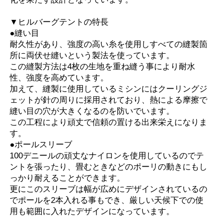
▼ヒルバーグテントの特長
●縫い目
耐久性があり、強度の高い糸を使用しすべての縫製箇
所に両伏せ縫いという製法を使っています。
この縫製方法は4枚の生地を重ね縫う事により耐水
性、強度を高めています。
加えて、縫製に使用しているミシンにはクーリングジ
ェットが針の周りに採用されており、熱による摩擦で
縫い目の穴が大きくなるのを防いでいます。
この工程により頑丈で信頼の置ける出来栄えになりま
す。
●ポールスリーブ
100デニールの頑丈なナイロンを使用しているのでテ
ントを張ったり、畳むときなどのポーリの動きにもし
っかり耐えることができます。
更にこのスリーブは幅が広めにデザインされているの
でポールを2本入れる事もでき、厳しい天候下での使
用も範囲に入れたデザインになっています。