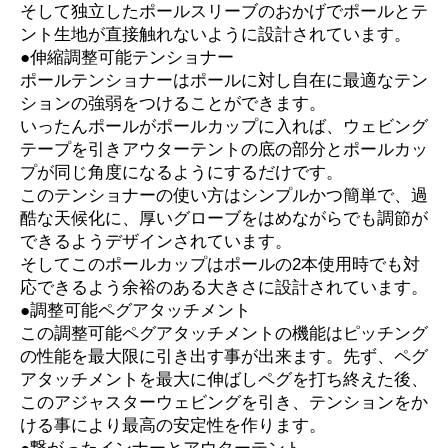
そして独立したポールスリーブのおかげでポールとテ
ント生地が直接触れないように設計されています。
●伸縮調整可能テンショナー
ポールテンショナーはポールに対し自在に最適なテン
ションの強弱をつけることができます。
いったんポールがポールカップに入れば、ウェビング
テープを引きアウターテントの底の部分とポールカッ
プが同じ角度になるようにするだけです。
このテンショナーの使い方はシンプルかつ簡単で、過
酷な天候化に、厚いグローブをはめながらでも調節が
できるようデザインされています。
そしてこのポールカップはポールの2本使用時でも対
応できるよう余裕のある大きさに設計されています。
●調整可能ペグアタッチメント
この調整可能ペグアタッチメントの機能はピッチング
の性能を最大限に引き出す事が出来ます。先ず、ペグ
アタッチメントを最大に伸ばしペグを打ち終えた後、
このアジャスターウェビングを引き、テンションをか
ける事により最高の安定性を作ります。