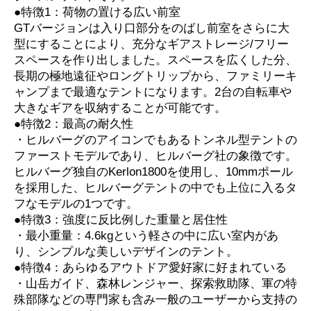
●特徴1：荷物の置ける広い前室
GTバージョンは入り口部分をのばし前室をさらに大
型にすることにより、充分なギアストレージ/フリー
スペースを作り出しました。スペースを広くした分、
長期の極地遠征やロングトリップから、ファミリーキ
ャンプまで最適なテントになります。2台の自転車や
大きなギアを収納することが可能です。
●特徴2：最高の耐久性
・ヒルバーグのアイコンでもあるトンネル型テントの
ファーストモデルであり、ヒルバーグ社の象徴です。
ヒルバーグ独自のKerlon1800を使用し、10mmポール
を採用した、ヒルバーグテントの中でも上位に入るタ
フなモデルの1つです。
●特徴3：強度に反比例した重量と居住性
・最小重量：4.6kgという軽さの中に広い室内があ
り、シンプルな美しいデザインのテント。
●特徴4：あらゆるアウトドア愛好家に好まれている
・山岳ガイド、森林レンジャー、探索救助隊、軍の特
殊部隊などの専門家も含み一般のユーザーから支持の