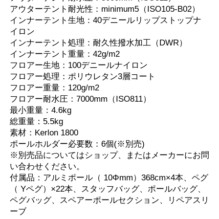
アウターテント耐光性：minimum5（ISO105-B02）
インナーテント生地：40デニールリップストップナ
イロン
インナーテント処理：耐久性撥水加工（DWR）
インナーテント重量：42g/m2
フロアー生地：100デニールナイロン
フロアー処理：ポリウレタン3層コート
フロアー重量：120g/m2
フロアー耐水圧：7000mm（ISO811）
最小重量：4.6kg
総重量：5.5kg
素材：Kerlon 1800
ポールホルダー必要数：6個(※別売)
※別売品についてはショップ、またはメーカーにお問
い合わせください。
付属品：アルミポール（ 10Φmm）368cm×4本、ペグ
（ Yペグ）×22本、スタッフバッグ、ポールバッグ、
ペグバッグ、スペアーポールセクション、リペアスリ
ーブ