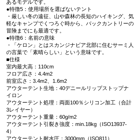
あるモデルです。
●特徴5：使用場所を選ばないテント
・厳しい冬の遠征、山や森林の長短のハイキング、気
軽なキャンプでくつろぐ時から、バックカントリーの
冒険までにも最適です。
●特徴6：名前の意味
・「ケロン」とはスカンジナビア北部に住むサーミ人
の言葉で「素晴らしい」という意味です。
■仕様
室内最大高：110cm
フロア広さ：4.4m2
前室広さ：3.4m2、1.6m2
アウターテント生地：40デニールリップストップナ
イロン
アウターテント処理：両面100％シリコン加工（合計
3レイヤー）
アウターテント重量：60g/m2
アウターテント引裂き強度：min.18kg（ISO13937-
4）
アウターテント耐水圧：3000mm（ISO811）