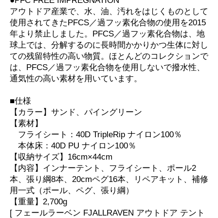
●PFC FREE IMPREGNATION
アウトドア産業で、水、油、汚れをはじくものとして
使用されてきたPFCS／過フッ素化合物の使用を2015
年より禁止しました。PFCS／過フッ素化合物は、地
球上では、分解するのに長時間かかりかつ生体に対し
ての残留特性の高い物質。ほとんどのコレクションで
は、PFCS／過フッ素化合物を使用しないで撥水性、
通気性の高い素材を用いています。
■仕様
【カラー】サンド、パイングリーン
【素材】
フライシート：40D TripleRip ナイロン100％
本体床：40D PU ナイロン100％
【収納サイズ】16cm×44cm
【内容】インナーテント、フライシート、ポール2
本、張り綱8本、20cmペグ16本、リペアキット、補修
用一式（ポール、ペグ、張り綱）
【重量】2,700g
[ フェールラーベン FJALLRAVEN アウトドア テント