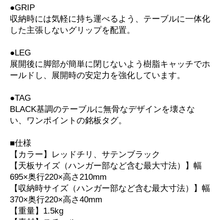
●GRIP
収納時には気軽に持ち運べるよう、テーブルに一体化
した主張しないグリップを配置。
●LEG
展開後に脚部が簡単に閉じないよう樹脂キャッチでホ
ールドし、展開時の安定力を強化しています。
●TAG
BLACK基調のテーブルに無骨なデザインを壊さな
い、ワンポイントの銘板タグ。
■仕様
【カラー】レッドチリ、サテンブラック
【天板サイズ（ハンガー部など含む最大寸法）】幅
695×奥行220×高さ210mm
【収納時サイズ（ハンガー部など含む最大寸法）】幅
370×奥行220×高さ40mm
【重量】1.5kg