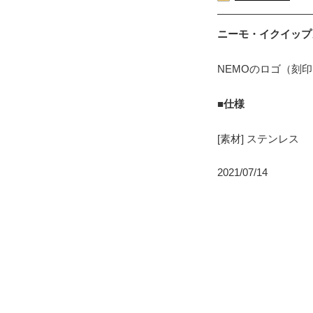
ニーモ・イクイップメン
NEMOのロゴ（刻
■仕様
[素材] ステンレス
2021/07/14