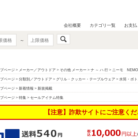
会社概要
カテゴリ一覧
お支払
～
プページ
>
メーカー／アウトドア
>
その他 メーカー
>
ナ ～ ハ 行
>
ニーモ NEMO
プページ
>
分類別／アウトドア
>
グリル・クッカー・テーブルウェア
>
水筒・ボト
プページ
>
新着情報
>
新規掲載
プページ
>
特集
>
セールアイテム特集
【注意】詐欺サイトにご注意くだ