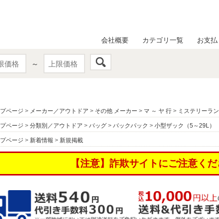
会社概要
カテゴリ一覧
お支払
～
プページ
>
メーカー／アウトドア
>
その他 メーカー
>
マ ～ ヤ 行
>
ミステリーランチ
プページ
>
分類別／アウトドア
>
バッグ
>
バックパック
>
小型ザック（5～29L）
プページ
>
新着情報
>
新規掲載
【注意】詐欺サイトにご注意くだ