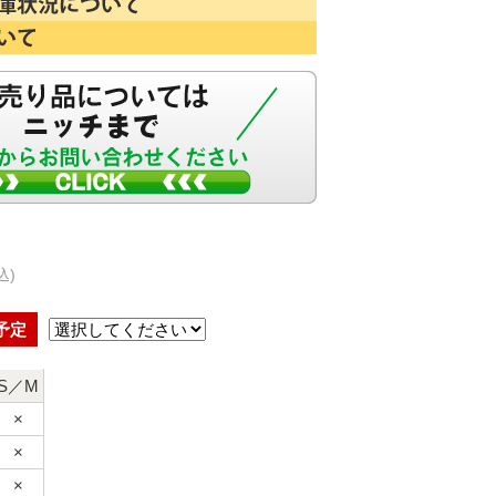
込)
予定
S／M
×
×
×