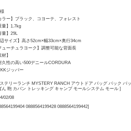
仕様
カラー】ブラック、コヨーテ、フォレスト
量】1.7kg
量】29L
辺サイズ】高さ52cm×幅33cm×奥行34cm
フューチュラヨーク】調整可能な背面長
素材】
久性の高い500デニールCORDURA
KKジッパー
 ミステリーランチ MYSTERY RANCH アウトドア バッグ バック
ばん 鞄 カバン トレッキング キャンプ モールシステム モール ]
4/02/08
88564199404 0888564199428 0888564199442]