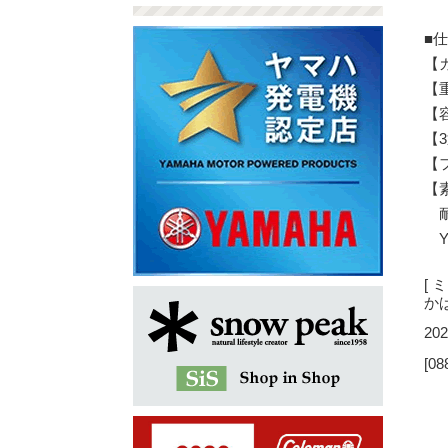
■
【
【重
【容
【3
【
【
耐
Y
[
か
202
[08