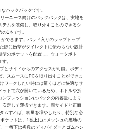
印象的なバックパックです。
イリーユース向けのバックパックは、実地を
ステムを装備し、取り外すことのできるシ
めの1本です。
とができます。パッド入りのラップトップ
いた際に衝撃がダイレクトに伝わらない設計
縦型のポケットを配置し、ウォータボト
ます。
ップとサイドからのアクセスが可能。ボディ
ば、スムースにPCを取り出すことができま
だけワークしたい時には驚くほどに快適なサ
メットで穴が開いているため、ボトルや折
コンプレッションはパックの内容量により
、安定して運搬できます。両サイドと正面
スタムすれば、容量を増やしたり、特別な必
ポケットは、1番上にはメッシュの裏地の
プ、一番下は複数のディバイダーとゴムバン