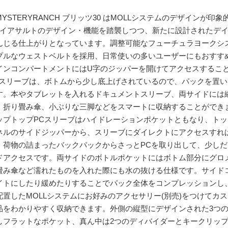
MYSTERYRANCH ブリッツ30 はMOLLシステムのデザインが
デイアサルトのデザイン・機能を踏襲しつつ、新たに設計されたデ
んじる仕上がりとなっています。調整可能なフューチュラヨークシ
プルなウェストベルトを採用、日常使いの多いユーザーにもおすす
インコンパートメントにはU字のジッパーを開けてアクセスするこ
Cスリーブは、ボトムから少し底上げされているので、パックを置
す。本やタブレットを入れるドキュメントスリーブ、両サイドには
、折り畳み傘、小ぶりな三脚などをスマートに収納することができ
ップトップPCスリーブはハイドレーションポケットともなり、ト
ネルのサイドジッパーから、スリーブにダイレクトにアクセスすれ
。荷物の詰まったバックパックからさっとPCを取り出して、少し
ドアクセスです。両サイドのボトルポケットにはボトム部分にグロ
畳み傘など濡れたものを入れた際にも水の抜ける仕様です。サイド
イトにしたり緩めたりすることでパック全体をコンプレッションし
配置したMOLLシステムにお好みのアクセサリー(別売)をつけてカ
品をわかりやすく収納できます。外側の縦型にデザインされた3つの
しフラットなポケット、真ん中は2つのディバイダーとキークリッ