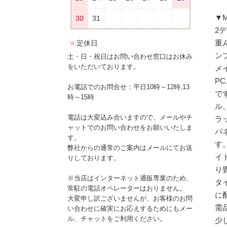
▼
2
重
ン
土・日・祝日はお問い合わせ窓口はお休み
をいただいております。
メ
P
お電話でのお問合せ：平日10時～12時,13
で
時～15時
ル
電話は大変込み合いますので、メールやチ
ラ
ャットでのお問い合わせをお願いいたしま
パ
す。
す
弊社からの通常のご案内はメールにてお送
イ
りしております。
り
※当店はインターネット通販専業のため、
タ
常駐の電話オペレーターはおりません。
に
大変申し訳ございませんが、お客様のお問
需
い合わせに確実にお応えするためにもメー
ル、チャットをご利用ください。
少