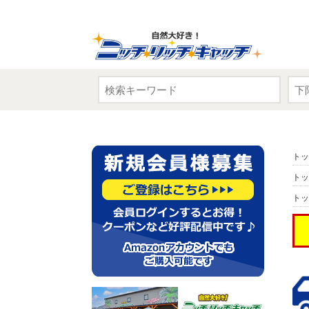
トッ
トッ
トッ