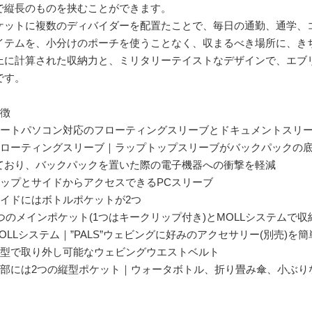
で縦長のものを挟むことができます。
ケットに複数のディバイダーを配置たことで、毎日の通勤、通学、
イテムを、小分けのポーチを使うことなく、収まるべき場所に、き
上に計算された収納力と、ミリタリーテイストなデザインで、エブリ
です。
特徴
ノートパソコン対応のフローティングスリーブとドキュメントスリ
フローティングスリーブ｜ラップトップスリーブがバックパックの
ており、バックパックを置いた際の電子機器への衝撃を軽減
トップとサイドからアクセスできるPCスリーブ
サイドにはボトルポケットが2つ
3つのメインポケット(1つはキークリップ付き)とMOLLシステムで
MOLLシステム｜”PALS”ウェビングに好みのアクセサリー(別売)
薄型で取り外し可能なウェビングウエストベルト
内部には2つの縦型ポケット｜ウォータボトル、折り畳み傘、小ぶり