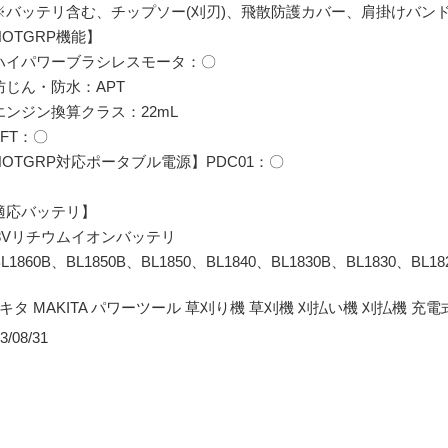
バッテリ含む、チップソー(刈刃)、飛散防護カバー、肩掛けバン
NOTGRP機能】
イパワーブラシレスモータ：〇
じん・防水：APT
ンジン換算クラス：22mL
FT：〇
NOTGRP対応ポータブル電源】PDC01：〇
適応バッテリ】
18Vリチウムイオンバッテリ
1860B、BL1850B、BL1850、BL1840、BL1830B、BL1830、BL18
マキタ MAKITA パワーツール 草刈り機 草刈機 刈払い機 刈払機 充電
3/08/31