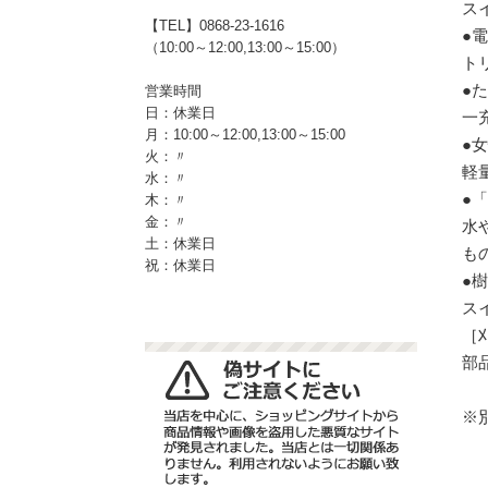
ス
【TEL】0868-23-1616
●
（10:00～12:00,13:00～15:00）
ト
●
営業時間
日：休業日
一
月：10:00～12:00,13:00～15:00
●
火：〃
軽
水：〃
●
木：〃
金：〃
水
土：休業日
も
祝：休業日
●
ス
［
部品
※