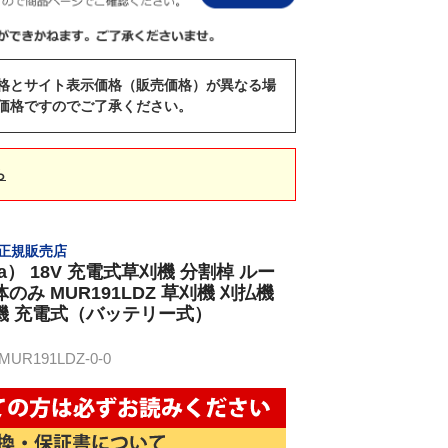
格とサイト表示価格（販売価格）が異なる場
価格ですのでご了承ください。
ら
） 正規販売店
ta） 18V 充電式草刈機 分割棹 ルー
のみ MUR191LDZ 草刈機 刈払機
機 充電式（バッテリー式）
R191LDZ-0-0