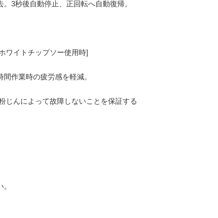
去。3秒後自動停止、正回転へ自動復帰。
Cホワイトチップソー使用時]
時間作業時の疲労感を軽減。
や粉じんによって故障しないことを保証する
い。