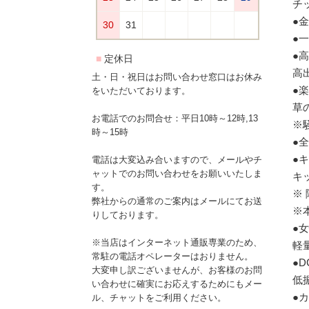
チ
●
●
●高
高
土・日・祝日はお問い合わせ窓口はお休み
●
をいただいております。
草
お電話でのお問合せ：平日10時～12時,13
※騒
時～15時
●
●
電話は大変込み合いますので、メールやチ
ャットでのお問い合わせをお願いいたしま
キ
す。
※
弊社からの通常のご案内はメールにてお送
※
りしております。
●
※当店はインターネット通販専業のため、
軽
常駐の電話オペレーターはおりません。
●
大変申し訳ございませんが、お客様のお問
低
い合わせに確実にお応えするためにもメー
●
ル、チャットをご利用ください。