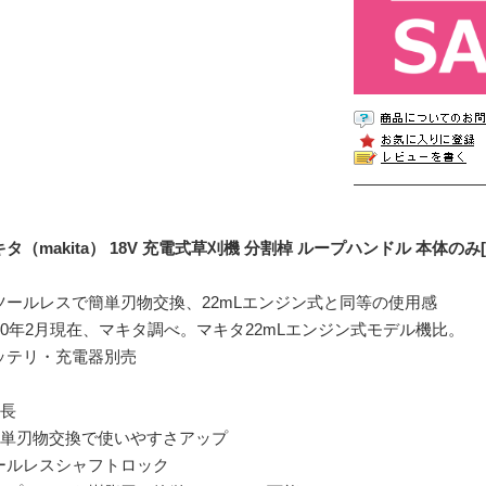
タ（makita） 18V 充電式草刈機 分割棹 ループハンドル 本体のみ[M
ツールレスで簡単刃物交換、22mLエンジン式と同等の使用感
020年2月現在、マキタ調べ。マキタ22mLエンジン式モデル機比。
ッテリ・充電器別売
特長
簡単刃物交換で使いやすさアップ
ールレスシャフトロック