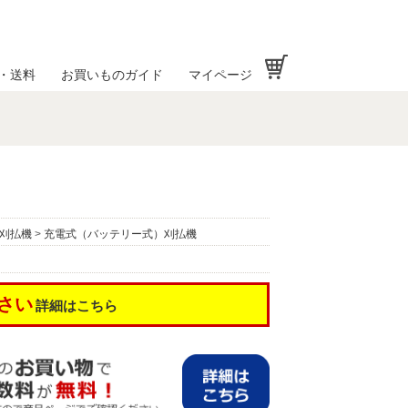
お買い物かご
・送料
お買いものガイド
マイページ
刈払機
>
充電式（バッテリー式）刈払機
さい
詳細はこちら