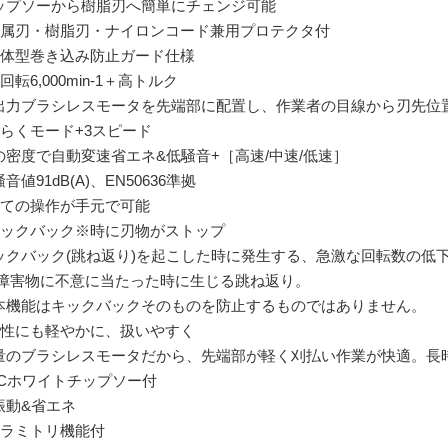
ップソーから樹脂刃へ簡単にチェンジ可能
金属刃・樹脂刃・ナイロンコード兼用プロテクタ付
一体型巻き込み防止ガード仕様
回転6,000min-1＋高トルク
出力ブラシレスモータを先端部に配置し、作業者の目線から刃先位
楽らくモード+3スピード
の密度で自動変速省エネ&低騒音+［高速/中速/低速］
音値91dB(A)、EN50636準拠
全ての操作が手元で可能
キックバック※時に刃物がストップ
ックバック(跳ね返り)を起こした時に発生する、急激な回転数の低
 障害物に不意に当たった時に生じる跳ね返り。
本機能はキックバックそのものを防止するものではありません。
女性にも軽やかに、扱いやすく
量のブラシレスモータだから、先端部が軽く刈払い作業が快適。長
DCホワイトチップソー付
振動&省エネ
カラミトリ機能付