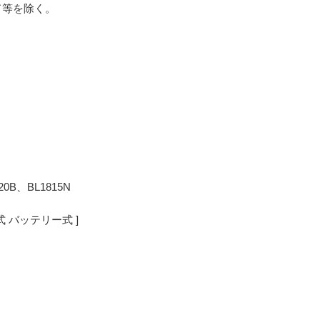
ド等を除く。
20B、BL1815N
式 バッテリー式 ]