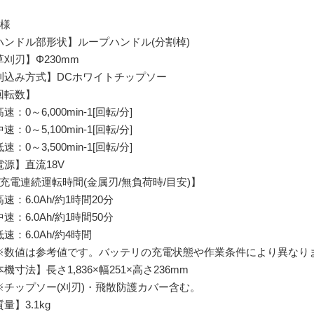
仕様
ハンドル部形状】ループハンドル(分割棹)
草刈刃】Φ230mm
刈込み方式】DCホワイトチップソー
回転数】
：0～6,000min-1[回転/分]
：0～5,100min-1[回転/分]
：0～3,500min-1[回転/分]
電源】直流18V
1充電連続運転時間(金属刃/無負荷時/目安)】
：6.0Ah/約1時間20分
：6.0Ah/約1時間50分
：6.0Ah/約4時間
数値は参考値です。バッテリの充電状態や作業条件により異なり
機寸法】長さ1,836×幅251×高さ236mm
チップソー(刈刃)・飛散防護カバー含む。
量】3.1kg