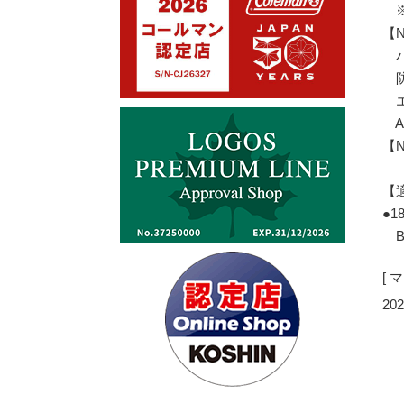
※
【
ハ
防
エ
A
【
【
●
BL
[ 
202