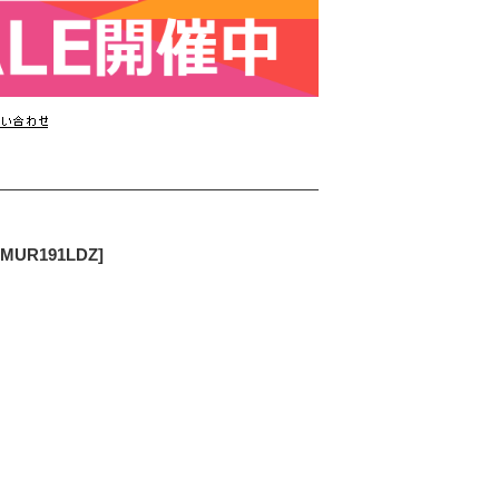
UR191LDZ]