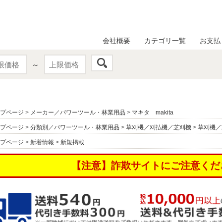
会社概要
カテゴリ一覧
お支払
～
プページ
>
メーカー／パワーツール・林業用品
>
マキタ makita
プページ
>
分類別／パワーツール・林業用品
>
草刈機／刈払機／芝刈機
>
草刈機／
プページ
>
新着情報
>
新規掲載
【注意】詐欺サイトにご注意くだ