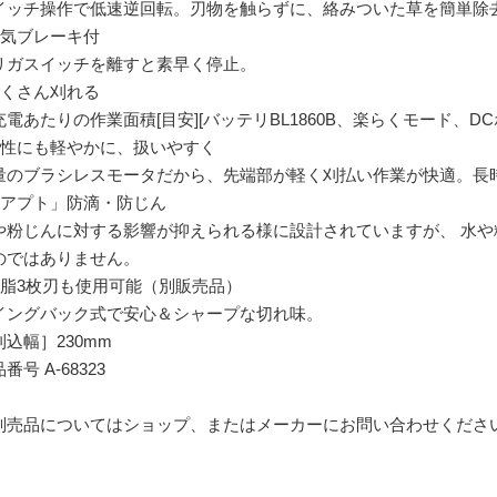
イッチ操作で低速逆回転。刃物を触らずに、絡みついた草を簡単除
電気ブレーキ付
リガスイッチを離すと素早く停止。
たくさん刈れる
充電あたりの作業面積[目安][バッテリBL1860B、楽らくモード、D
女性にも軽やかに、扱いやすく
量のブラシレスモータだから、先端部が軽く刈払い作業が快適。長
「アプト」防滴・防じん
や粉じんに対する影響が抑えられる様に設計されていますが、 水
のではありません。
樹脂3枚刃も使用可能（別販売品）
イングバック式で安心＆シャープな切れ味。
刈込幅］230mm
番号 A-68323
別売品についてはショップ、またはメーカーにお問い合わせくださ