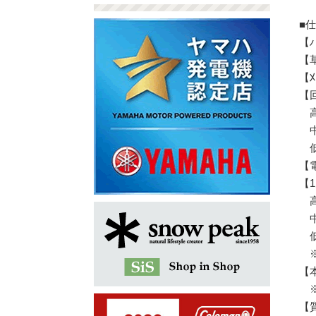
■
【
【
【
【
高速
中速
低速
【
【
高速
中速
低速
※
【本
※
【質