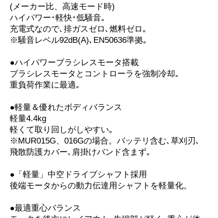
(メーカー比、高速モード時)
ハイパワー･軽快･低騒音｡
充電式なので､排ガスゼロ､燃料ゼロ｡
※騒音レベル92dB(A)､EN50636準拠｡
●ハイパワーブラシレスモータ搭載
ブラシレスモータとコントローラを強制冷却｡
重負荷作業に最適｡
●軽量＆優れたボディバランス
軽量4.4kg
軽くて取り回しがしやすい｡
※MUR015G、016Gの場合。バッテリ含む､草刈刃､
飛散防護カバー､肩掛けバンド含まず｡
●「軽量」中空ドライブシャフト採用
後端モータからの動力伝達用シャフトを軽量化。
●最適重心バランス