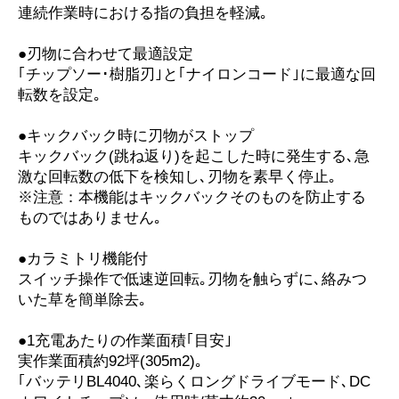
連続作業時における指の負担を軽減｡
●刃物に合わせて最適設定
｢チップソー･樹脂刃｣と｢ナイロンコード｣に最適な回
転数を設定｡
●キックバック時に刃物がストップ
キックバック(跳ね返り)を起こした時に発生する､急
激な回転数の低下を検知し､刃物を素早く停止｡
※注意：本機能はキックバックそのものを防止する
ものではありません｡
●カラミトリ機能付
スイッチ操作で低速逆回転｡刃物を触らずに､絡みつ
いた草を簡単除去｡
●1充電あたりの作業面積｢目安｣
実作業面積約92坪(305m2)｡
｢バッテリBL4040､楽らくロングドライブモード､DC