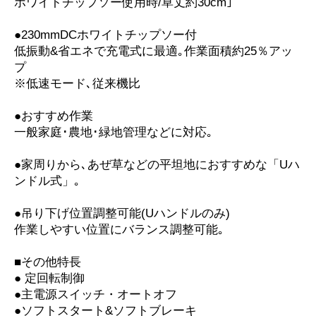
ホワイトチップソー使用時/草丈約30cm｣
●230mmDCホワイトチップソー付
低振動&省エネで充電式に最適｡作業面積約25％アッ
プ
※低速モード､従来機比
●おすすめ作業
一般家庭･農地･緑地管理などに対応｡
●家周りから､あぜ草などの平坦地におすすめな「Uハ
ンドル式」｡
●吊り下げ位置調整可能(Uハンドルのみ)
作業しやすい位置にバランス調整可能｡
■その他特長
● 定回転制御
●主電源スイッチ・オートオフ
●ソフトスタート&ソフトブレーキ