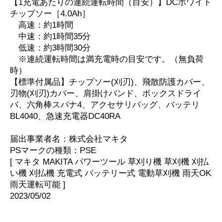
【1充電あたりの連続運転時間（目安）】DCホワイト
チップソー［4.0Ah］
高速：約1時間
中速：約1時間35分
低速：約3時間30分
※連続運転時間は満充電時の目安です。（無負荷
時）
【標準付属品】チップソー(刈刃)、飛散防護カバー、
刃物(刈刃)カバー、肩掛けバンド、ボックスドライ
バ、六角棒スパナ4、アクセサリバッグ、バッテリ
BL4040、急速充電器DC40RA
届出事業者名：株式会社マキタ
PSマークの種類：PSE
[ マキタ MAKITA パワーツール 草刈り機 草刈機 刈払
い機 刈払機 充電式 バッテリー式 電動草刈機 雨天OK
雨天運転可能 ]
2023/05/02