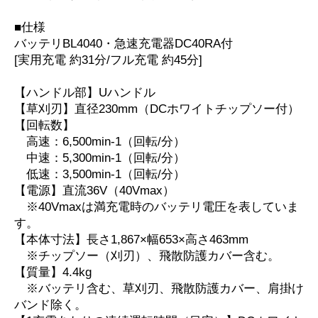
■仕様
バッテリBL4040・急速充電器DC40RA付
[実用充電 約31分/フル充電 約45分]
【ハンドル部】Uハンドル
【草刈刃】直径230mm（DCホワイトチップソー付）
【回転数】
高速：6,500min-1（回転/分）
中速：5,300min-1（回転/分）
低速：3,500min-1（回転/分）
【電源】直流36V（40Vmax）
※40Vmaxは満充電時のバッテリ電圧を表していま
す。
【本体寸法】長さ1,867×幅653×高さ463mm
※チップソー（刈刃）、飛散防護カバー含む。
【質量】4.4kg
※バッテリ含む、草刈刃、飛散防護カバー、肩掛け
バンド除く。