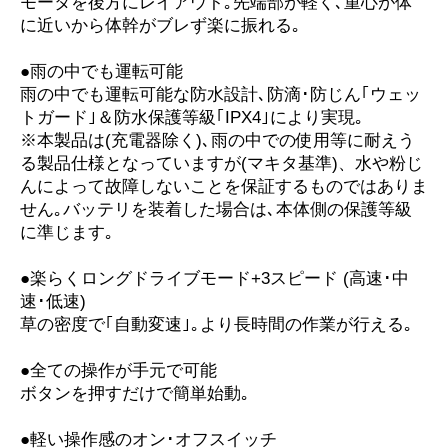
モータを後方にレイアウト｡先端部が軽く､重心が体
に近いから体幹がブレず楽に振れる｡
●雨の中でも運転可能
雨の中でも運転可能な防水設計､防滴･防じん｢ウェッ
トガード｣＆防水保護等級｢IPX4｣により実現｡
※本製品は(充電器除く)､雨の中での使用等に耐えう
る製品仕様となっていますが(マキタ基準)、水や粉じ
んによって故障しないことを保証するものではありま
せん｡バッテリを装着した場合は､本体側の保護等級
に準じます｡
●楽らくロングドライブモード+3スピード (高速･中
速･低速)
草の密度で｢自動変速｣｡より長時間の作業が行える｡
●全ての操作が手元で可能
ボタンを押すだけで簡単始動｡
●軽い操作感のオン･オフスイッチ