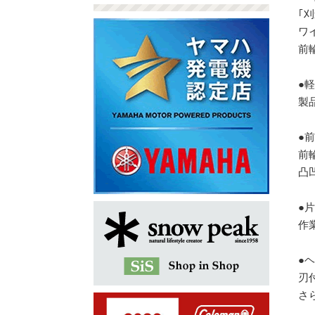
｢
ワ
前
●
製
●
前
凸
●
作
●
刃
さ