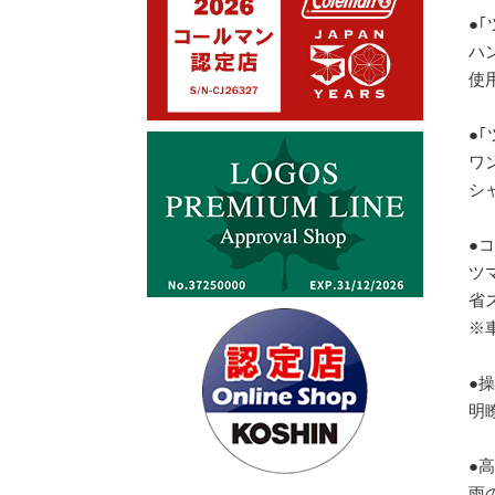
●
ハ
使用
●
ワ
シ
●
ツ
省
※
●
明
●
雨