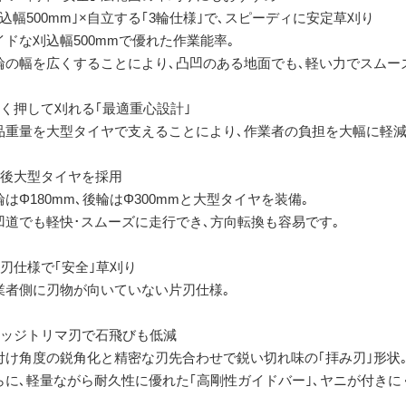
刈込幅500mm｣×自立する｢3輪仕様｣で､スピーディに安定草刈り
イドな刈込幅500mmで優れた作業能率｡
輪の幅を広くすることにより､凸凹のある地面でも､軽い力でスムー
軽く押して刈れる｢最適重心設計｣
品重量を大型タイヤで支えることにより､作業者の負担を大幅に軽減
前後大型タイヤを採用
輪はΦ180mm､後輪はΦ300mmと大型タイヤを装備｡
凹道でも軽快･スムーズに走行でき､方向転換も容易です｡
片刃仕様で｢安全｣草刈り
業者側に刃物が向いていない片刃仕様｡
ヘッジトリマ刃で石飛びも低減
付け角度の鋭角化と精密な刃先合わせで鋭い切れ味の｢拝み刃｣形状
らに､軽量ながら耐久性に優れた｢高剛性ガイドバー｣､ヤニが付きに