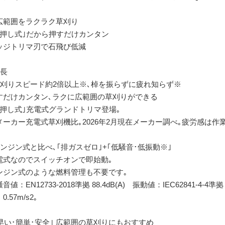
広範囲をラクラク草刈り
手押し式｣だから押すだけカンタン
ッジトリマ刃で石飛び低減
特長
草刈りスピード約2倍以上※､棹を振らずに疲れ知らず※
すだけカンタン､ラクに広範囲の草刈りができる
手押し式｣充電式グランドトリマ登場｡
メーカー充電式草刈機比｡2026年2月現在メーカー調べ｡疲労感は作
エンジン式と比べ､｢排ガスゼロ｣+｢低騒音･低振動※｣
電式なのでスイッチオンで即始動｡
ンジン式のような燃料管理も不要です｡
音値：EN12733-2018準拠 88.4dB(A) 振動値：IEC62841-4-
0.57m/s2｡
｢早い･簡単･安全｣ 広範囲の草刈りにもおすすめ