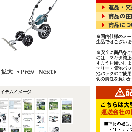
※国内仕様のメー
生品ではございま
※安全に商品をご
には、マキタ純正
すようお願いしま
テリー・電池パッ
池パックのご使用
切の責任を負いか
アイテムイメージ