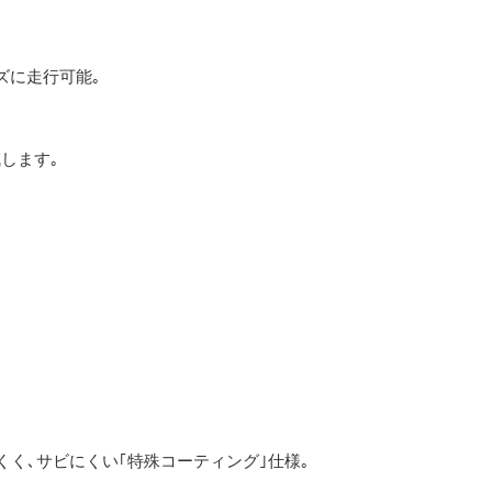
ズに走行可能｡
します｡
｡
くく､サビにくい｢特殊コーティング｣仕様｡