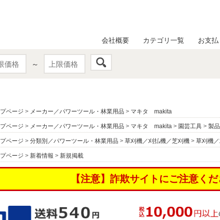
会社概要
カテゴリ一覧
お支払
～
プページ
>
メーカー／パワーツール・林業用品
>
マキタ makita
プページ
>
メーカー／パワーツール・林業用品
>
マキタ makita
>
園芸工具
>
製品
プページ
>
分類別／パワーツール・林業用品
>
草刈機／刈払機／芝刈機
>
草刈機／
プページ
>
新着情報
>
新規掲載
【注意】詐欺サイトにご注意くだ