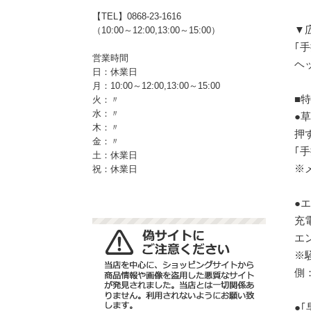
【TEL】0868-23-1616
▼
（10:00～12:00,13:00～15:00）
｢
営業時間
ヘ
日：休業日
月：10:00～12:00,13:00～15:00
■
火：〃
水：〃
●
木：〃
押
金：〃
｢
土：休業日
※
祝：休業日
●
充
エ
※騒
側：
●