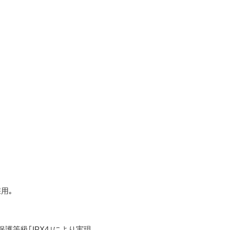
用｡
等級｢IPX4｣により実現｡