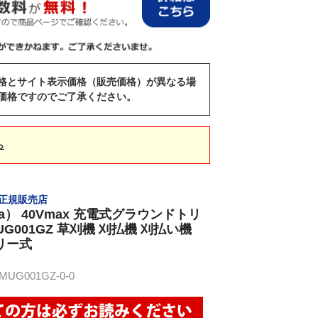
格とサイト表示価格（販売価格）が異なる場
価格ですのでご了承ください。
ら
） 正規販売店
ta） 40Vmax 充電式グラウンドトリ
UG001GZ 草刈機 刈払機 刈払い機
リー式
UG001GZ-0-0