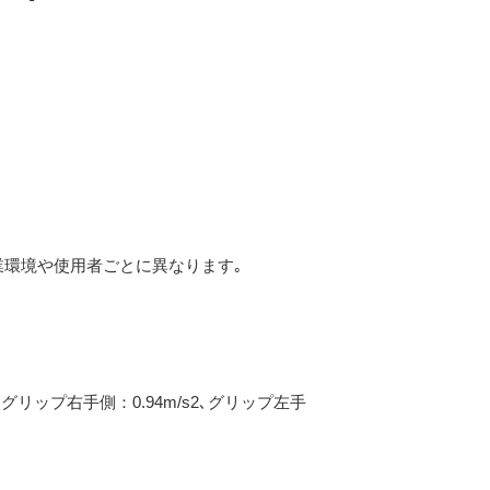
業環境や使用者ごとに異なります｡
4準拠 グリップ右手側：0.94m/s2､グリップ左手