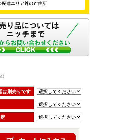
込)
器は別売りです
予定