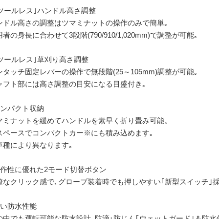
｢ツールレス｣ハンドル高さ調整
ンドル高さの調整はツマミナットの操作のみで簡単｡
者の身長に合わせて3段階(790/910/1,020mm)で調整が可能｡
｢ツールレス｣草刈り高さ調整
ンタッチ固定レバーの操作で無段階(25～105mm)調整が可能｡
ャフト部には高さ調整の目安になる目盛付き｡
コンパクト収納
マミナットを緩めてハンドルを素早く折り畳み可能。
スペースでコンパクトカー※にも積み込めます｡
車種により異なります｡
操作性に優れた2モード切替ボタン
瞭なクリック感で､グローブ装着時でも押しやすい｢新型スイッチ｣採
高い防水性能
の中でも運転可能な防水設計､防滴･防じん｢ウェットガード｣＆防水保護