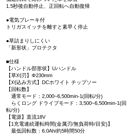
1.5秒後自動停止、正回転へ自動復帰
●電気ブレーキ付
トリガスイッチを離すと素早く停止
●草詰まりしにくい
「新形状」プロテクタ
■仕様
【ハンドル部形状】Uハンドル
【草刈刃】Φ230mm
【刈込み方式】DCホワイト チップソー
【回転数】
通常モード：2,000~6,500min-1(回転/分)
らくロング ドライブモード：3,500~6,500min-1(回
転/分)
【電源】直流18V
【1充電連続運転時間(金属刃/無負荷時/目安)】
最低回転数：6.0Ah/約5時間50分