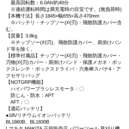
最高回転数：6.0Ah/約40分
※連続運転時間は満充電時の目安です。(無負荷時)
【本機寸法】長さ1845×幅655×高さ470mm
※バッテリ・チップソー(刈刃)・飛散防護カバー含
む。
【質量】3.8kg
※チップソー(刈刃)、飛散防護カバー、肩掛けバン
ド等を除く。
【標準付属品】チップソー(刈刃)・飛散防護カバー・
刃物(刈刃)カバー・肩掛けバンド・保護メガネ・ボッ
クスレンチ・ボックスドライバ・六角棒スパナ4・ア
クセサリバッグ
【NOTGRP機能】
ハイパワーブラシレスモータ：〇
防じん・防水：APT
AFT：〇
【適応バッテリ】
●18Vリチウムイオンバッテリ
BL1860B、BL1830B
[ マキタ MAKITA 正規販売店 パワーツール 草刈り機