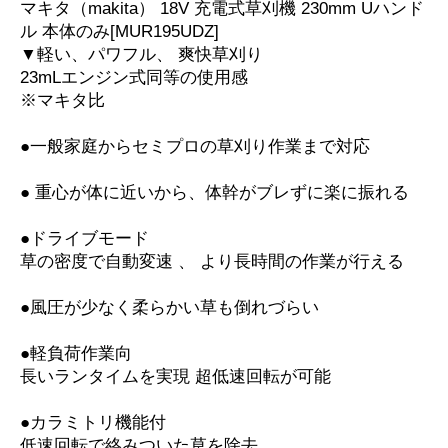
マキタ（makita） 18V 充電式草刈機 230mm Uハンド
ル 本体のみ[MUR195UDZ]
▼軽い、パワフル、 爽快草刈り
23mLエンジン式同等の使用感
※マキタ比
●一般家庭からセミプロの草刈り作業まで対応
● 重心が体に近いから、体幹がブレずに楽に振れる
●ドライブモード
草の密度で自動変速 、 より長時間の作業が行える
●風圧が少なく柔らかい草も倒れづらい
●軽負荷作業向
長いランタイムを実現 超低速回転が可能
●カラミトリ機能付
低速回転で絡みついた草を除去