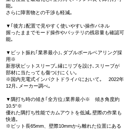
能｡
さらに障害物との干渉も軽減｡
▼｢後方｣配置で見やすく使いやすい操作パネル
握ったままでモード操作やバッテリの残容量も確認可
能｡
▼ビット振れ｢業界最小｣､ダブルボールベアリング採
用※
新形状ビットスリーブ｡縁にリブを設け､スリーブが
部材に当たっても傷つけにくい｡
※国内充電式インパクトドライバにおいて｡ 2022年
12月､メーカー調べ｡
▼隅打ち時の傾き｢全方位｣業界最小※ 傾き角度約
10.5°※
優れた隅打ち性能でカムアウトを低減｡壁際の作業も
快適｡
※ビット長65mm、壁際10mmから離れた位置にある