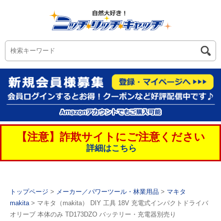
【注意】詐欺サイトにご注意ください
詳細はこちら
トップページ
>
メーカー／パワーツール・林業用品
>
マキタ
makita
> マキタ（makita） DIY 工具 18V 充電式インパクトドライバ
オリーブ 本体のみ TD173DZO バッテリー・充電器別売り