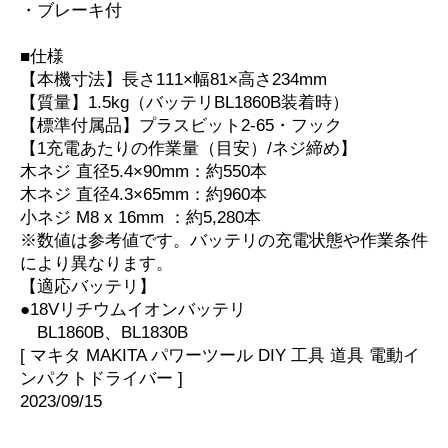
・ブレーキ付
■仕様
【本機寸法】長さ111×幅81×高さ234mm
【質量】1.5kg（バッテリBL1860B装着時）
【標準付属品】プラスビット2-65・フック
【1充電あたりの作業量（目安）/ネジ締め】
木ネジ 直径5.4×90mm：約550本
木ネジ 直径4.3×65mm：約960本
小ネジ M8 x 16mm ：約5,280本
※数値は参考値です。バッテリの充電状態や作業条件
により異なります。
【適応バッテリ】
●18Vリチウムイオンバッテリ
BL1860B、BL1830B
[ マキタ MAKITA パワーツール DIY 工具 道具 電動イ
ンパクトドライバー ]
2023/09/15