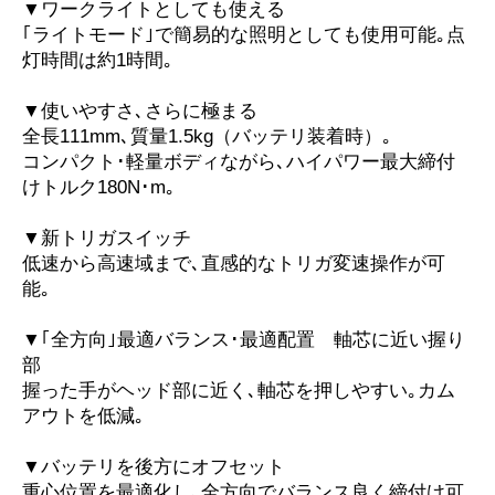
▼ワークライトとしても使える
｢ライトモード｣で簡易的な照明としても使用可能｡点
灯時間は約1時間｡
▼使いやすさ､さらに極まる
全長111mm､質量1.5kg（バッテリ装着時）｡
コンパクト･軽量ボディながら､ハイパワー最大締付
けトルク180N･m｡
▼新トリガスイッチ
低速から高速域まで､直感的なトリガ変速操作が可
能｡
▼｢全方向｣最適バランス･最適配置 軸芯に近い握り
部
握った手がヘッド部に近く､軸芯を押しやすい｡カム
アウトを低減｡
▼バッテリを後方にオフセット
重心位置を最適化し､全方向でバランス良く締付け可