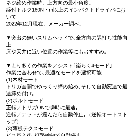
ネジ締め作業時、上方向の最小角度。
締付トルク160N・m以上のインパクトドライバにお
いて。
2022年12月現在、メーカー調べ。
▼突出の無いスリムヘッドで､全方向の隅打ち性能向
上
床や天井に近い位置の作業等にもおすすめ｡
▼より多くの作業をアシスト｢楽らく4モード｣
作業に合わせて､最適なモードを選択可能
(1)木材モード
トリガ全開でゆっくり締め始め､そして自動変速で最
速締め付け｡
(2)ボルトモード
正転／トリガONで瞬時に最速｡
逆転／ナットが緩んだら自動停止｡（逆転オートスト
ップ）
(3)薄板テクスモード
ビス貫入後､打撃検知で自動停止｡