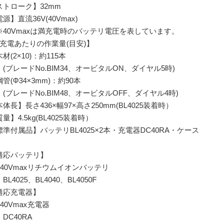
ストローク】32mm
源】直流36V(40Vmax)
40Vmaxは満充電時のバッテリ電圧を表しています。
1充電あたりの作業量(目安)】
(2×10)：約115本
ブレードNo.BIM34、オービタルON、ダイヤル5時)
(Φ34×3mm)：約90本
ブレードNo.BIM48、オービタルOFF、ダイヤル4時)
体長】長さ436×幅97×高さ250mm(BL4025装着時）
量】4.5kg(BL4025装着時）
標準付属品】バッテリBL4025×2本・充電器DC40RA・ケース
適応バッテリ】
40Vmaxリチウムイオンバッテリ
4025、BL4040、BL4050F
適応充電器】
40Vmax充電器
C40RA