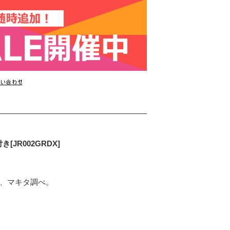
[JR002GRDX]
在、マキタ調べ。