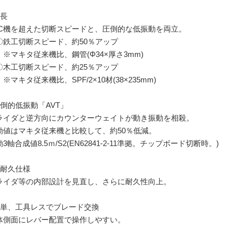
特長
AC機を超えた切断スピードと、圧倒的な低振動を両立。
鉄工切断スピード、約50％アップ
マキタ従来機比、鋼管(Φ34×厚さ3mm)
木工切断スピード、約25％アップ
キタ従来機比、SPF/2×10材(38×235mm)
圧倒的低振動「AVT」
ライダと逆方向にカウンターウェイトが動き振動を相殺。
動値はマキタ従来機と比較して、約50％低減。
3軸合成値8.5ｍ/S2(EN62841-2-11準拠。チップボード切断時。)
高耐久仕様
ライダ等の内部設計を見直し、さらに耐久性向上。
簡単、工具レスでブレード交換
体側面にレバー配置で操作しやすい。