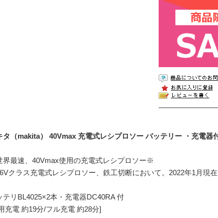
タ（makita） 40Vmax 充電式レシプロソー バッテリー ・充電器付き
世界最速、40Vmax使用の充電式レシプロソー※
36Vクラス充電式レシプロソー、鉄工切断において。2022年1月現
テリBL4025×2本・充電器DC40RA 付
用充電 約19分/フル充電 約28分]