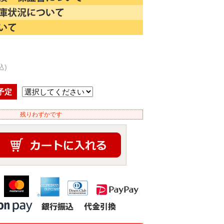
込)
予定
残りわずかです