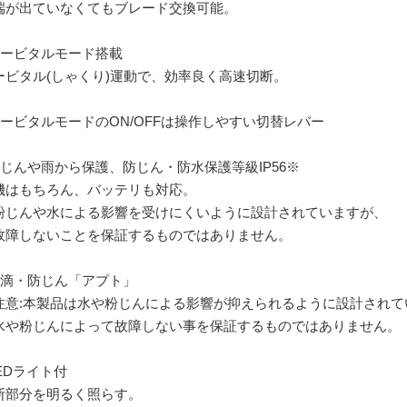
端が出ていなくてもブレード交換可能。
オービタルモード搭載
ービタル(しゃくり)運動で、効率良く高速切断。
オービタルモードのON/OFFは操作しやすい切替レバー
粉じんや雨から保護、防じん・防水保護等級IP56※
機はもちろん、バッテリも対応。
粉じんや水による影響を受けにくいように設計されていますが、
障しないことを保証するものではありません。
防滴・防じん「アプト」
注意:本製品は水や粉じんによる影響が抑えられるように設計されて
や粉じんによって故障しない事を保証するものではありません。
LEDライト付
断部分を明るく照らす。