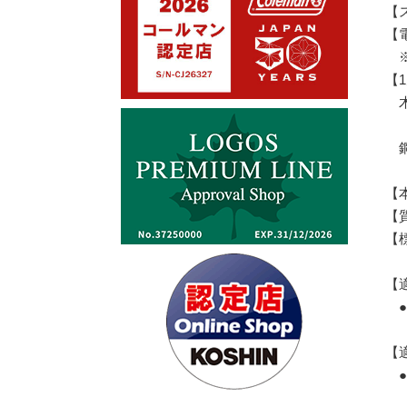
【
【電
※
【
木材
(
鋼管
(
【本
【質
【
【
●
BL
【
●
D