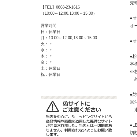
先
【TEL】0868-23-1616
（10:00～12:00,13:00～15:00）
●
オ
営業時間
日：休業日
月：10:00～12:00,13:00～15:00
●
火：〃
水：〃
●
木：〃
金：〃
本
土：休業日
※
祝：休業日
故
●
※
水
●
切