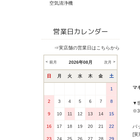
空気清浄機
営業日カレンダー
⇒実店舗の営業日はこちらから
マキ
▼
※
バッ
[実