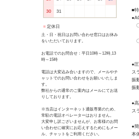
■
●
〇
※
土・日・祝日はお問い合わせ窓口はお休み
〇
をいただいております。
※マ
お電話でのお問合せ：平日10時～12時,13
時～15時
●
ス
電話は大変込み合いますので、メールやチ
ャットでのお問い合わせをお願いいたしま
振
す。
振動
弊社からの通常のご案内はメールにてお送
りしております。
●
※当店はインターネット通販専業のため、
ス
常駐の電話オペレーターはおりません。
大変申し訳ございませんが、お客様のお問
●
い合わせに確実にお応えするためにもメー
本
ル、チャットをご利用ください。