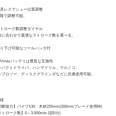
工具レスでシュー位置調整
段階で調整可能。
ストローク数調整ダイヤル
途に合わせて最適なストローク数を選べる。
吊り下げ可能なツールハンガ付
40Vmaxバッテリは豊富な互換性
ンパクトドライバ、ハンマドリル、マルノコ、
シプロソー、ディスクグラインダなどに共通使用可能。
仕様
切断能力】パイプ130、木材255mm(300mmブレード使用時)
トローク数】0～3,000min-1[回/分]