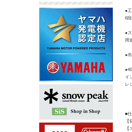
●
6
●
用
●
●
イ
レ
■
【
【ス