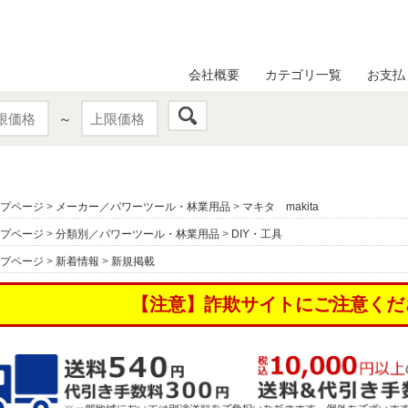
会社概要
カテゴリ一覧
お支払
～
プページ
>
メーカー／パワーツール・林業用品
>
マキタ makita
プページ
>
分類別／パワーツール・林業用品
>
DIY・工具
プページ
>
新着情報
>
新規掲載
【注意】詐欺サイトにご注意くだ