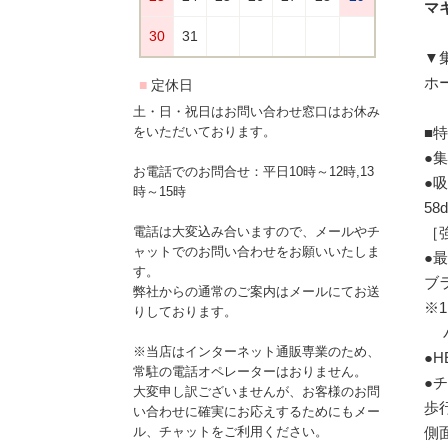
マキ
▼
ホー
土・日・祝日はお問い合わせ窓口はお休み
■
をいただいております。
●集
お電話でのお問合せ：平日10時～12時,13
●
時～15時
58
［強
電話は大変込み合いますので、メールやチ
ャットでのお問い合わせをお願いいたしま
●
す。
ブ
弊社からの通常のご案内はメールにてお送
※
りしております。
バ
※当店はインターネット通販専業のため、
●
常駐の電話オペレーターはおりません。
●
大変申し訳ございませんが、お客様のお問
歩
い合わせに確実にお応えするためにもメー
側
ル、チャットをご利用ください。