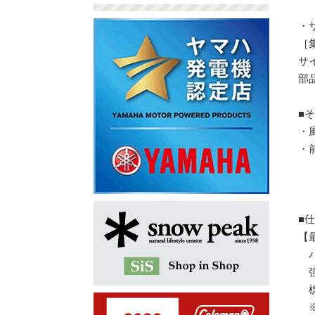
・
［
サ
部品
■
・
・
■
【
パ
強
標
※