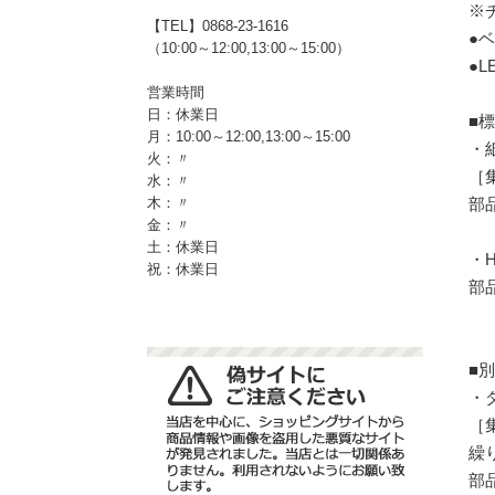
※
【TEL】0868-23-1616
●
（10:00～12:00,13:00～15:00）
●
営業時間
日：休業日
■
月：10:00～12:00,13:00～15:00
・
火：〃
［
水：〃
部品
木：〃
金：〃
土：休業日
・
祝：休業日
部品
■
・
［
繰
部品