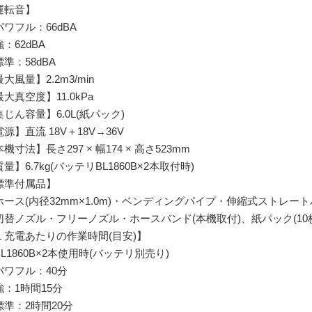
運転音】
ワフル：66dBA
：62dBA
準：58dBA
大風量】2.2m3/min
大真空度】11.0kPa
じん容量】6.0L(紙パック)
源】直流 18V＋18V→36V
機寸法】長さ297 × 幅174 × 高さ523mm
量】6.7kg(バッテリBL1860B×2本取付時)
標準付属品】
ース(内径32mm×1.0m)・ベンディングパイプ・伸縮式ストレー
替ノズル・フリーノズル・ホースバンド(本機取付)、紙パック(10
１充電あたりの作業時間(目安)】
L1860B×2本使用時(バッテリ別売り)
ワフル：40分
：1時間15分
準：2時間20分