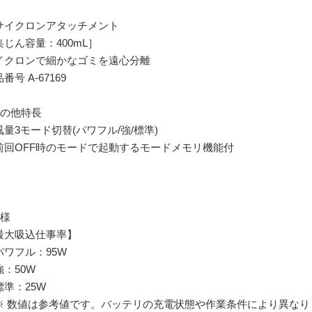
サイクロンアタッチメント
集じん容量：400mL］
イクロンで細かなゴミを遠心分離
番号 A-67169
その他特長
風量3モード切替(パワフル/強/標準)
前回OFF時のモードで起動するモードメモリ機能付
仕様
最大吸込仕事率】
ワフル：95W
：50W
準：25W
 数値は参考値です。バッテリの充電状態や作業条件により異なり