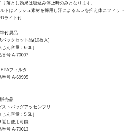
チリ落とし効果は吸込み停止時のみとなります。
ベルトはメッシュ素材を採用し汗によるムレを抑え体にフィット
LEDライト付
標準付属品
紙パックセット品(10枚入)
集じん容量：6.0L］
番号 A-70007
HEPAフィルタ
番号 A-69995
別販売品
ダストバッグアッセンブリ
集じん容量：5.5L］
り返し使用可能
番号 A-70013