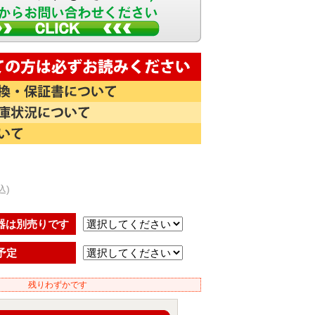
込)
器は別売りです
予定
残りわずかです