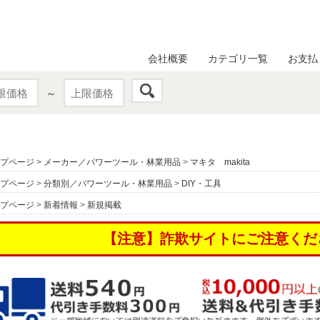
会社概要
カテゴリ一覧
お支払
～
プページ
>
メーカー／パワーツール・林業用品
>
マキタ makita
プページ
>
分類別／パワーツール・林業用品
>
DIY・工具
プページ
>
新着情報
>
新規掲載
【注意】詐欺サイトにご注意くだ