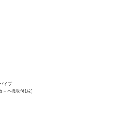
トパイプ
枚＋本機取付1枚)