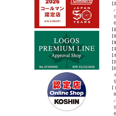
【
パ
強
標
【最
【最
【集
【電
【本
【質
【
ホ
切
【
B
パ
強
標