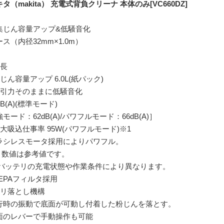
タ（makita） 充電式背負クリーナ 本体のみ[VC660DZ]
集じん容量アップ&低騒音化
ス（内径32mm×1.0m）
特長
じん容量アップ 6.0L(紙パック)
吸引力そのままに低騒音化
dB(A)(標準モード)
モード：62dB(A)/パワフルモード：66dB(A)］
最大吸込仕事率 95W(パワフルモード)※1
ラシレスモータ採用によりパワフル。
1 数値は参考値です。
ッテリの充電状態や作業条件により異なります。
HEPAフィルタ採用
チリ落とし機構
行時の振動で底面が可動し付着した粉じんを落とす。
面のレバーで手動操作も可能