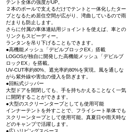
テント全体の強度がUP。
２本のポールで支えるだけでテントと一体化したター
プとなるため居住空間が広がり、湾曲しているので雨
だまりも防止します。
さらに付属の車体連結用ジョイントを使えば、車との
リンクもスピーディー。
ランタンを吊り下げることもできます。
●高機能メッシュ「デビルブロックEX」搭載
LOGOSが独自に開発した高機能メッシュ「デビルブ
ロックEX」を搭載。
UV-CUT率約80%、遮光率約80%を実現。風を通しな
がら紫外線や害虫の侵入を防ぎます。
●回転式ジッパー
大型ドアを開閉しても、手を持ちかえることなく一気
に開閉することができます。
●大型のスクリーンタープとしても使用可能
インナーテントを外すことで、フライシート単体でも
スクリーンタープとして使用可能。真夏日や雨天時な
どのキャンプで活躍します。
●広いリビングスペース