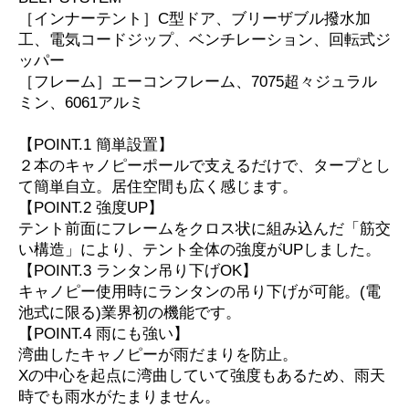
［インナーテント］C型ドア、ブリーザブル撥水加
工、電気コードジップ、ベンチレーション、回転式ジ
ッパー
［フレーム］エーコンフレーム、7075超々ジュラル
ミン、6061アルミ
【POINT.1 簡単設置】
２本のキャノピーポールで支えるだけで、タープとし
て簡単自立。居住空間も広く感じます。
【POINT.2 強度UP】
テント前面にフレームをクロス状に組み込んだ「筋交
い構造」により、テント全体の強度がUPしました。
【POINT.3 ランタン吊り下げOK】
キャノピー使用時にランタンの吊り下げが可能。(電
池式に限る)業界初の機能です。
【POINT.4 雨にも強い】
湾曲したキャノピーが雨だまりを防止。
Xの中心を起点に湾曲していて強度もあるため、雨天
時でも雨水がたまりません。