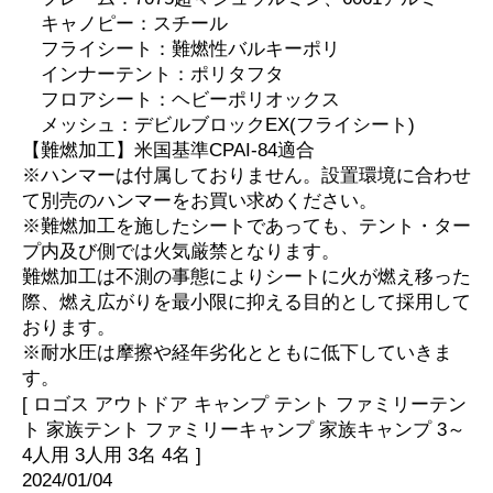
キャノピー：スチール
フライシート：難燃性バルキーポリ
インナーテント：ポリタフタ
フロアシート：ヘビーポリオックス
メッシュ：デビルブロックEX(フライシート)
【難燃加工】米国基準CPAI-84適合
※ハンマーは付属しておりません。設置環境に合わせ
て別売のハンマーをお買い求めください。
※難燃加工を施したシートであっても、テント・ター
プ内及び側では火気厳禁となります。
難燃加工は不測の事態によりシートに火が燃え移った
際、燃え広がりを最小限に抑える目的として採用して
おります。
※耐水圧は摩擦や経年劣化とともに低下していきま
す。
[ ロゴス アウトドア キャンプ テント ファミリーテン
ト 家族テント ファミリーキャンプ 家族キャンプ 3～
4人用 3人用 3名 4名 ]
2024/01/04