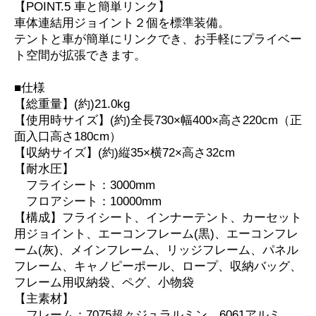
【POINT.5 車と簡単リンク】
車体連結用ジョイント２個を標準装備。
テントと車が簡単にリンクでき、お手軽にプライベー
ト空間が拡張できます。
■仕様
【総重量】(約)21.0kg
【使用時サイズ】(約)全長730×幅400×高さ220cm（正
面入口高さ180cm）
【収納サイズ】(約)縦35×横72×高さ32cm
【耐水圧】
フライシート：3000mm
フロアシート：10000mm
【構成】フライシート、インナーテント、カーセット
用ジョイント、エーコンフレーム(黒)、エーコンフレ
ーム(灰)、メインフレーム、リッジフレーム、パネル
フレーム、キャノピーポール、ロープ、収納バッグ、
フレーム用収納袋、ペグ、小物袋
【主素材】
フレーム：7075超々ジュラルミン、6061アルミ