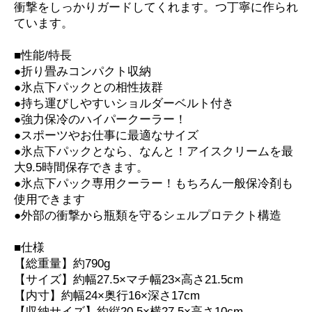
衝撃をしっかりガードしてくれます。つ丁寧に作られ
ています。
■性能/特長
●折り畳みコンパクト収納
●氷点下パックとの相性抜群
●持ち運びしやすいショルダーベルト付き
●強力保冷のハイパークーラー！
●スポーツやお仕事に最適なサイズ
●氷点下パックとなら、なんと！アイスクリームを最
大9.5時間保存できます。
●氷点下パック専用クーラー！もちろん一般保冷剤も
使用できます
●外部の衝撃から瓶類を守るシェルプロテクト構造
■仕様
【総重量】約790g
【サイズ】約幅27.5×マチ幅23×高さ21.5cm
【内寸】約幅24×奥行16×深さ17cm
【収納サイズ】約縦20.5×横27.5×高さ10cm