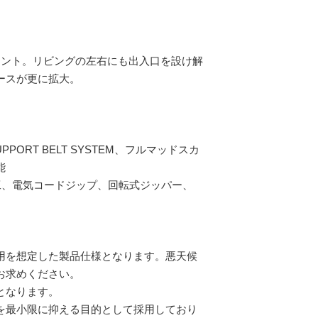
テント。リビングの左右にも出入口を設け解
ースが更に拡大。
PORT BELT SYSTEM、フルマッドスカ
能
工、電気コードジップ、回転式ジッパー、
用を想定した製品仕様となります。悪天候
お求めください。
となります。
を最小限に抑える目的として採用しており