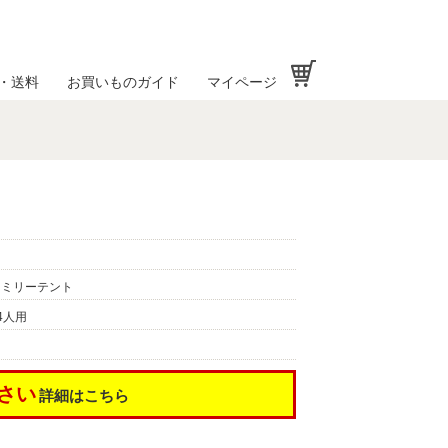
お買い物かご
・送料
お買いものガイド
マイページ
ァミリーテント
4人用
さい
詳細はこちら