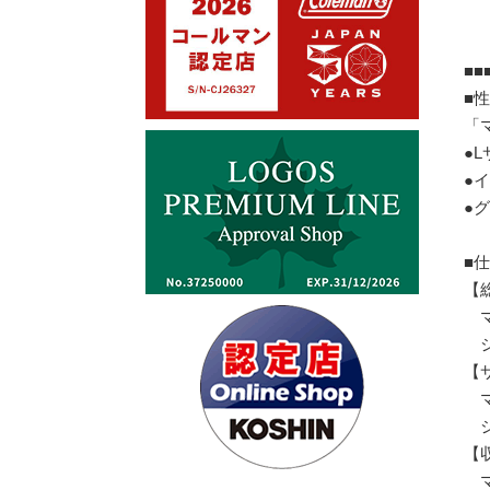
■■
■
「
●
●
●
■
【総
マ
シ
【
マ
シ
【
マ