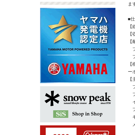
ま
■
【総
【
【
フ
フ
【
ー
【
フ
フ
イ
フ
キ
メ