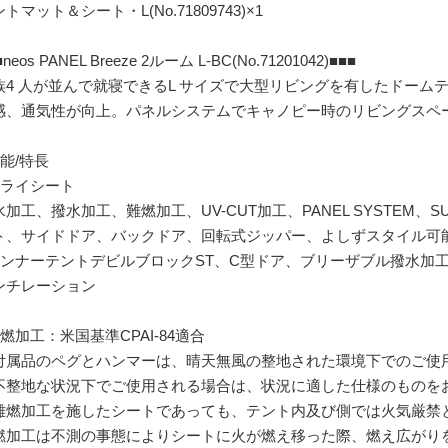
トマット＆シート・L(No.71809743)×1
■neos PANEL Breeze 2ルーム L-BC(No.71201042)■■■
族4 人が並んで就寝できるL サイズで大型リビングを有したドーム
感、通気性が向上。パネルシステムでキャノピー時のリビングスペ
性能/特長
フライシート
加工、撥水加工、難燃加工、UV-CUT加工、PANEL SYSTEM、SUP
ト、サイドドア、バックドア、回転式ジッパー、よしずスタイル可
インナーテントデビルブロックST、C型ドア、ブリーザブル撥水加
ンチレーション
難燃加工：米国基準CPAI-84適合
付属品のペグとハンマーは、晴天無風の整地された環境下でのご使
不整地な状況下でご使用される場合は、状況に適した仕様のものを
難燃加工を施したシートであっても、テント内及び側では火気厳禁
燃加工は不測の事態によりシートに火が燃え移った際、燃え広がり