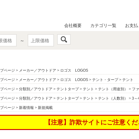
会社概要
カテゴリ一覧
お支払
～
プページ
>
メーカー／アウトドア
>
ロゴス LOGOS
プページ
>
メーカー／アウトドア
>
ロゴス LOGOS
>
テント・タープ
>
テント
プページ
>
分類別／アウトドア
>
テントタープ
>
テント
>
テント（用途別）
>
フ
プページ
>
分類別／アウトドア
>
テントタープ
>
テント
>
テント（人数別）
>
3～
プページ
>
新着情報
>
新規掲載
【注意】詐欺サイトにご注意くだ