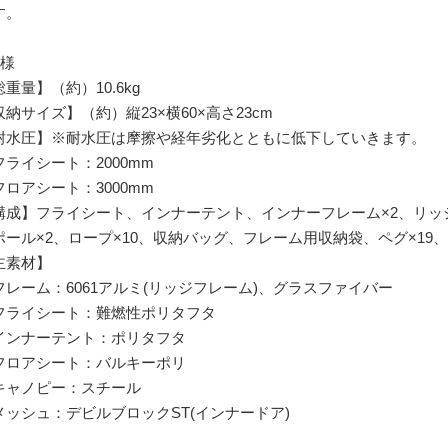
す。
仕様
重量】（約）10.6kg
収納サイズ】（約）縦23×横60×高さ23cm
耐水圧】※耐水圧は摩擦や経年劣化とともに低下していきます。
ライシート：2000mm
ロアシート：3000mm
構成】フライシート、インナーテント、インナーフレーム×2、リッ
ポール×2、ロープ×10、収納バッグ、フレーム用収納袋、ペグ×19
主素材】
レーム：6061アルミ(リッジフレーム)、グラスファイバー
ライシート：難燃性ポリタフタ
ンナーテント：ポリタフタ
ロアシート：バルキーポリ
ャノピー：スチール
ッシュ：デビルブロックST(インナードア)