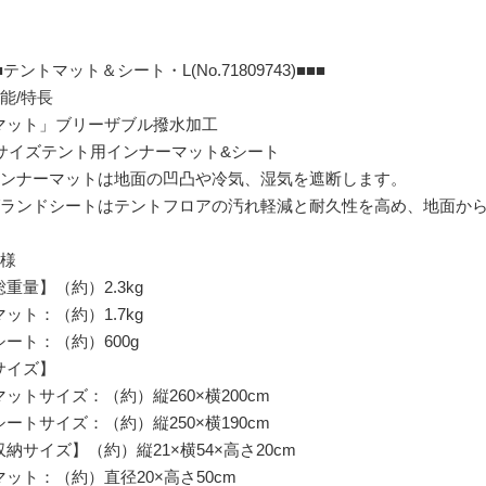
■テントマット＆シート・L(No.71809743)■■■
性能/特長
マット」ブリーザブル撥水加工
Lサイズテント用インナーマット&シート
インナーマットは地面の凹凸や冷気、湿気を遮断します。
グランドシートはテントフロアの汚れ軽減と耐久性を高め、地面か
仕様
重量】（約）2.3kg
ット：（約）1.7kg
ート：（約）600g
サイズ】
ットサイズ：（約）縦260×横200cm
ートサイズ：（約）縦250×横190cm
収納サイズ】（約）縦21×横54×高さ20cm
ット：（約）直径20×高さ50cm