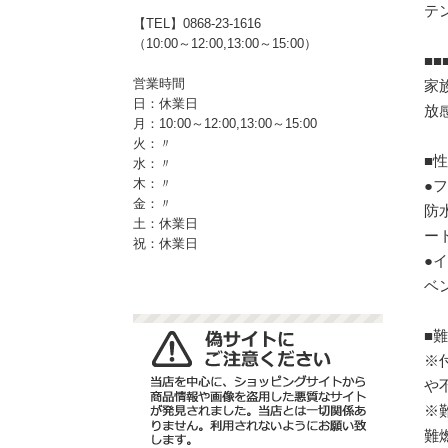
テン
【TEL】0868-23-1616
（10:00～12:00,13:00～15:00）
■■
営業時間
家
日：休業日
放
月：10:00～12:00,13:00～15:00
火：〃
■
水：〃
木：〃
●
金：〃
防水
土：休業日
ー
祝：休業日
●
ベ
■
※
や
※
難