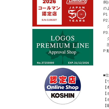
例)
の
P1
P
グ
P3
グラ
圧
P 
■
【寸
【本
【
【
【吸