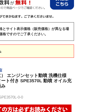
格とサイト表示価格（販売価格）が異なる場
価格ですのでご了承ください。
ら
店
共立） エンジンセット動噴 洗機仕様
タート付き SPE3570L 動噴 オイル充
済み
E3570L-0-0