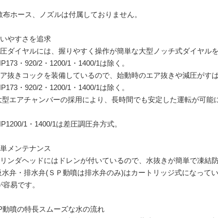
散布ホース、ノズルは付属しておりません。
使いやすさを追求
調圧ダイヤルには、握りやすく操作が簡単な大型ノッチ式ダイヤル
P173・920/2・1200/1・1400/1は除く。
エア抜きコックを装備しているので、始動時のエア抜きや減圧がす
P173・920/2・1200/1・1400/1は除く。
 大型エアチャンバーの採用により、長時間でも安定した運転が可能
。
P1200/1・1400/1は差圧調圧弁方式。
簡単メンテナンス
シリンダヘッドにはドレンが付いているので、水抜きが簡単で凍結
 吸水弁・排水弁(ＳＰ動噴は排水弁のみ)はカートリッジ式になってい
が容易です。
SP動噴の特長スムーズな水の流れ