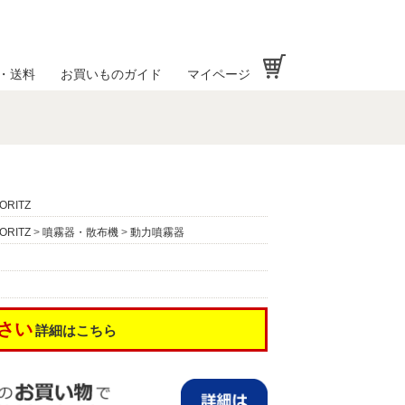
お買い物かご
・送料
お買いものガイド
マイページ
ORITZ
ORITZ
>
噴霧器・散布機
>
動力噴霧器
さい
詳細はこちら