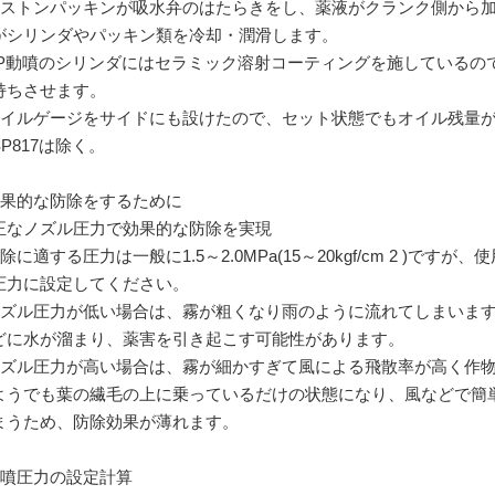
ピストンパッキンが吸水弁のはたらきをし、薬液がクランク側から
がシリンダやパッキン類を冷却・潤滑します。
SP動噴のシリンダにはセラミック溶射コーティングを施しているの
持ちさせます。
オイルゲージをサイドにも設けたので、セット状態でもオイル残量
P817は除く。
効果的な防除をするために
正なノズル圧力で効果的な防除を実現
除に適する圧力は一般に1.5～2.0MPa(15～20kgf/cm 2 )
圧力に設定してください。
ノズル圧力が低い場合は、霧が粗くなり雨のように流れてしまいま
どに水が溜まり、薬害を引き起こす可能性があります。
ノズル圧力が高い場合は、霧が細かすぎて風による飛散率が高く作
ようでも葉の繊毛の上に乗っているだけの状態になり、風などで簡
まうため、防除効果が薄れます。
動噴圧力の設定計算