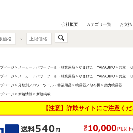
会社概要
カテゴリ一覧
お支払
～
プページ
>
メーカー／パワーツール・林業用品
>
やまびこ YAMABIKO
>
共立 KI
プページ
>
メーカー／パワーツール・林業用品
>
やまびこ YAMABIKO
>
共立 KI
プページ
>
分類別／パワーツール・林業用品
>
噴霧器／散布機
>
動力噴霧器
プページ
>
新着情報
>
新規掲載
【注意】詐欺サイトにご注意くだ