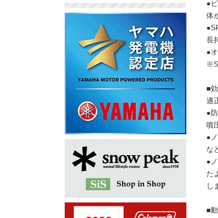
●
体
●
長
●
※S
■
適
●防
噴
●
な
●
た
し
■