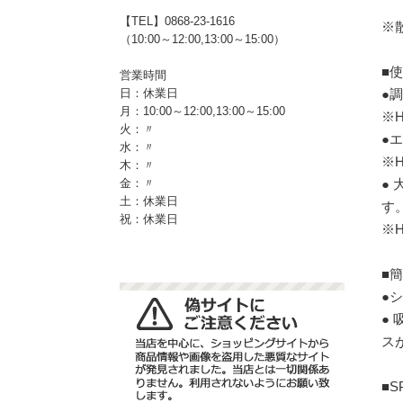
【TEL】0868-23-1616
※
（10:00～12:00,13:00～15:00）
■
営業時間
●
日：休業日
月：10:00～12:00,13:00～15:00
※H
火：〃
●
水：〃
※H
木：〃
●
金：〃
土：休業日
す
祝：休業日
※H
■
●
●
ス
■