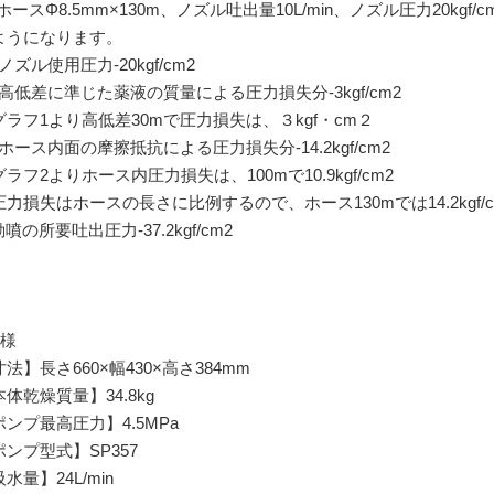
ホースΦ8.5mm×130m、ノズル吐出量10L/min、ノズル圧力20kg
ようになります。
 ノズル使用圧力-20kgf/cm2
2 高低差に準じた薬液の質量による圧力損失分-3kgf/cm2
ラフ1より高低差30mで圧力損失は、３kgf・cm２
 ホース内面の摩擦抵抗による圧力損失分-14.2kgf/cm2
フ2よりホース内圧力損失は、100mで10.9kgf/cm2
力損失はホースの長さに比例するので、ホース130mでは14.2kgf/c
動噴の所要吐出圧力-37.2kgf/cm2
仕様
法】長さ660×幅430×高さ384mm
体乾燥質量】34.8kg
ポンプ最高圧力】4.5MPa
ポンプ型式】SP357
水量】24L/min