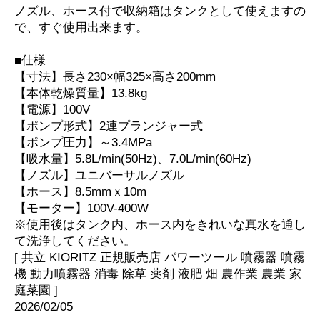
ノズル、ホース付で収納箱はタンクとして使えますの
で、すぐ使用出来ます。
■仕様
【寸法】長さ230×幅325×高さ200mm
【本体乾燥質量】13.8kg
【電源】100V
【ポンプ形式】2連プランジャー式
【ポンプ圧力】～3.4MPa
【吸水量】5.8L/min(50Hz)、7.0L/min(60Hz)
【ノズル】ユニバーサルノズル
【ホース】8.5mmｘ10m
【モーター】100V-400W
※使用後はタンク内、ホース内をきれいな真水を通し
て洗浄してください。
[ 共立 KIORITZ 正規販売店 パワーツール 噴霧器 噴霧
機 動力噴霧器 消毒 除草 薬剤 液肥 畑 農作業 農業 家
庭菜園 ]
2026/02/05