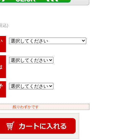
税込)
い
は
予
残りわずかです