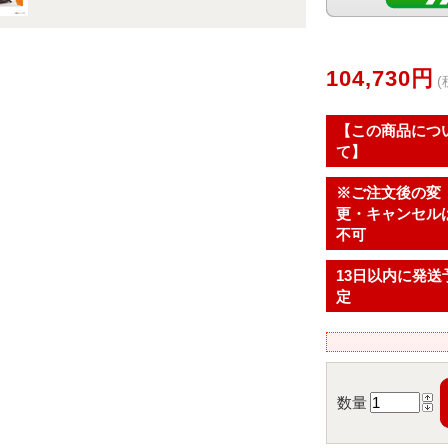
104,730円
(
【この商品につ
て】
※ご注文後の変
更・キャンセル
不可
13日以内に発送
定
数量