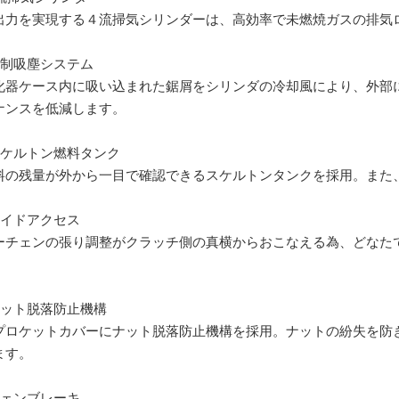
出力を実現する４流掃気シリンダーは、高効率で未燃焼ガスの排気
強制吸塵システム
化器ケース内に吸い込まれた鋸屑をシリンダの冷却風により、外部
ナンスを低減します。
スケルトン燃料タンク
料の残量が外から一目で確認できるスケルトンタンクを採用。また
サイドアクセス
ーチェンの張り調整がクラッチ側の真横からおこなえる為、どなた
。
ナット脱落防止機構
プロケットカバーにナット脱落防止機構を採用。ナットの紛失を防
ます。
チェンブレーキ