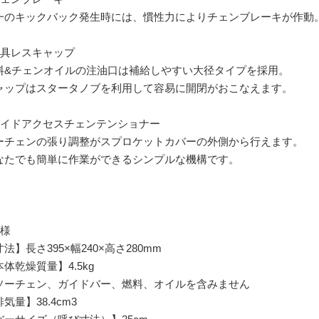
一のキックバック発生時には、慣性力によりチェンブレーキが作動
工具レスキャップ
料&チェンオイルの注油口は補給しやすい大径タイプを採用。
ャップはスタータノブを利用して容易に開閉がおこなえます。
サイドアクセスチェンテンショナー
ーチェンの張り調整がスプロケットカバーの外側から行えます。
なたでも簡単に作業ができるシンプルな機構です。
仕様
法】長さ395×幅240×高さ280mm
体乾燥質量】4.5kg
ソーチェン、ガイドバー、燃料、オイルを含みません
気量】38.4cm3