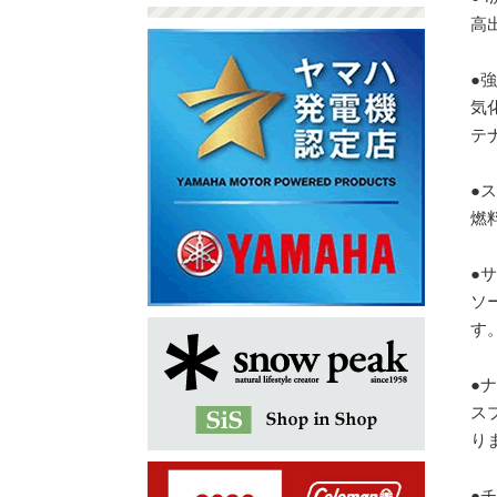
高
●
気
テ
●
燃
●
ソ
す
●
ス
り
●