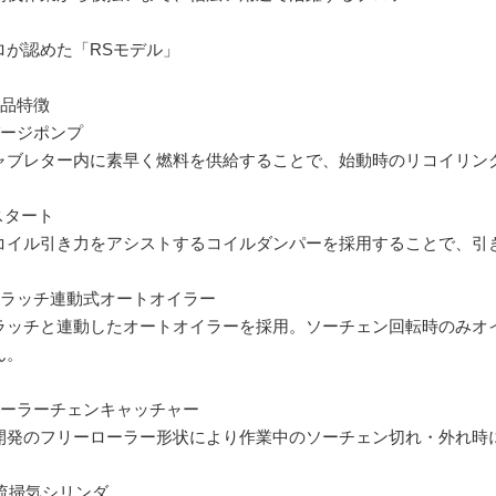
ロが認めた「RSモデル」
製品特徴
パージポンプ
ャブレター内に素早く燃料を供給することで、始動時のリコイリン
Iスタート
コイル引き力をアシストするコイルダンパーを採用することで、引き
クラッチ連動式オートオイラー
ラッチと連動したオートオイラーを採用。ソーチェン回転時のみオ
ん。
ローラーチェンキャッチャー
開発のフリーローラー形状により作業中のソーチェン切れ・外れ時
4流掃気シリンダ