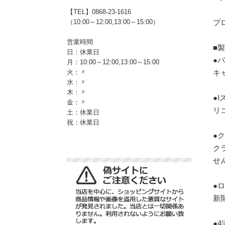
【TEL】0868-23-1616
プ
（10:00～12:00,13:00～15:00）
営業時間
■
日：休業日
●
月：10:00～12:00,13:00～15:00
キ
火：〃
水：〃
木：〃
●
金：〃
リ
土：休業日
祝：休業日
●
ク
せ
●
新
●