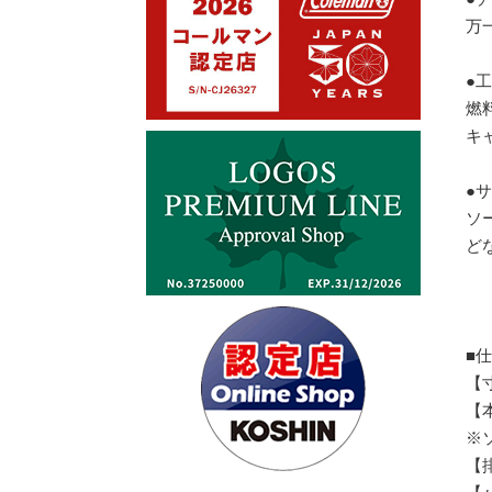
万
●
燃
キ
●
ソ
ど
■
【寸
【本
※
【排