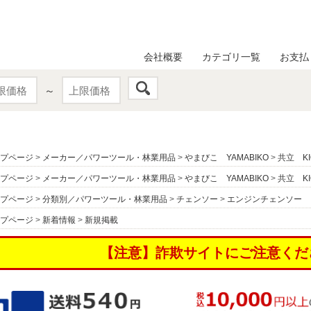
会社概要
カテゴリ一覧
お支払
～
プページ
>
メーカー／パワーツール・林業用品
>
やまびこ YAMABIKO
>
共立 KI
プページ
>
メーカー／パワーツール・林業用品
>
やまびこ YAMABIKO
>
共立 KI
プページ
>
分類別／パワーツール・林業用品
>
チェンソー
>
エンジンチェンソー
プページ
>
新着情報
>
新規掲載
【注意】詐欺サイトにご注意くだ