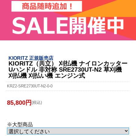
KIORITZ 正規販売店
KIORITZ（共立） 刈払機 ナイロンカッター
Uハンドル 非対称 SRE2730UT-N2 草刈機
刈払機 刈払い機 エンジン式
KRZ2-SRE2730UT-N2-0-0
85,800円
(税込)
※大型商品