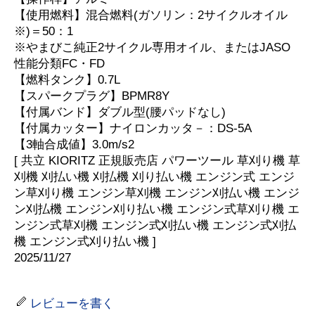
【使用燃料】混合燃料(ガソリン：2サイクルオイル
※)＝50：1
※やまびこ純正2サイクル専用オイル、またはJASO
性能分類FC・FD
【燃料タンク】0.7L
【スパークプラグ】BPMR8Y
【付属バンド】ダブル型(腰パッドなし)
【付属カッター】ナイロンカッタ－：DS-5A
【3軸合成値】3.0m/s2
[ 共立 KIORITZ 正規販売店 パワーツール 草刈り機 草
刈機 刈払い機 刈払機 刈り払い機 エンジン式 エンジ
ン草刈り機 エンジン草刈機 エンジン刈払い機 エンジ
ン刈払機 エンジン刈り払い機 エンジン式草刈り機 エ
ンジン式草刈機 エンジン式刈払い機 エンジン式刈払
機 エンジン式刈り払い機 ]
2025/11/27
レビューを書く