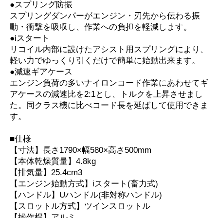
●スプリング防振
スプリングダンパーがエンジン・刃先から伝わる振
動・衝撃を吸収し、作業への負担を軽減します。
●iスタート
リコイル内部に設けたアシスト用スプリングにより、
軽い力でゆっくり引くだけで簡単に始動出来ます。
●減速ギアケース
エンジン負荷の多いナイロンコード作業にあわせてギ
アケースの減速比を2:1とし、トルクを上昇させまし
た。同クラス機に比べコード長を延ばして使用できま
す。
■仕様
【寸法】長さ1790×幅580×高さ500mm
【本体乾燥質量】4.8kg
【排気量】25.4cm3
【エンジン始動方式】iスタート(畜力式)
【ハンドル】Uハンドル(非対称ハンドル)
【スロットル方式】ツインスロットル
【操作桿】アルミ