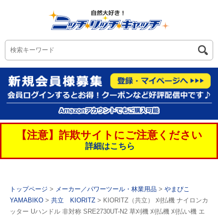
【注意】詐欺サイトにご注意ください
詳細はこちら
トップページ
>
メーカー／パワーツール・林業用品
>
やまびこ
YAMABIKO
>
共立 KIORITZ
> KIORITZ（共立） 刈払機 ナイロンカ
ッター Uハンドル 非対称 SRE2730UT-N2 草刈機 刈払機 刈払い機 エ