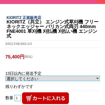
KIORITZ 正規販売店
KIORITZ（共立） エンジン式草刈機 フリー
ネックエッジャー バリカン式両刃 440mm
FNE4001 草刈機 刈払機 刈払い機 エンジン
式
KRZ2-FNE4001-0-0
75,400円
(税込)
13日以内に発送予定
残りわずかです
数量