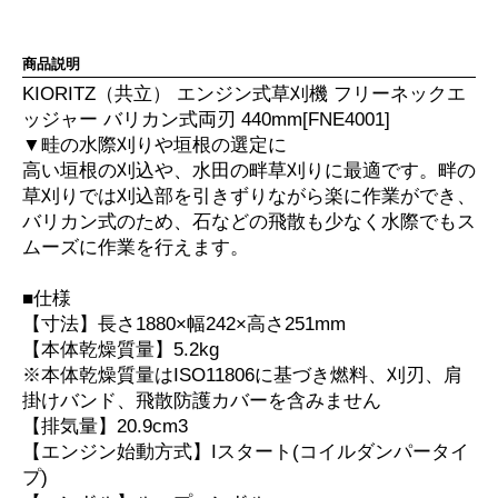
商品説明
KIORITZ（共立） エンジン式草刈機 フリーネックエ
ッジャー バリカン式両刃 440mm[FNE4001]
▼畦の水際刈りや垣根の選定に
高い垣根の刈込や、水田の畔草刈りに最適です。畔の
草刈りでは刈込部を引きずりながら楽に作業ができ、
バリカン式のため、石などの飛散も少なく水際でもス
ムーズに作業を行えます。
■仕様
【寸法】長さ1880×幅242×高さ251mm
【本体乾燥質量】5.2kg
※本体乾燥質量はISO11806に基づき燃料、刈刃、肩
掛けバンド、飛散防護カバーを含みません
【排気量】20.9cm3
【エンジン始動方式】Iスタート(コイルダンパータイ
プ)