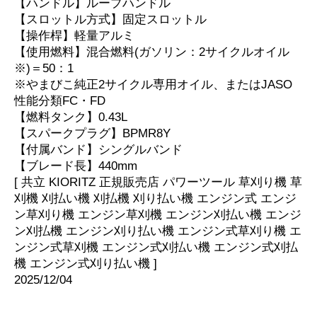
【ハンドル】ループハンドル
【スロットル方式】固定スロットル
【操作桿】軽量アルミ
【使用燃料】混合燃料(ガソリン：2サイクルオイル
※)＝50：1
※やまびこ純正2サイクル専用オイル、またはJASO
性能分類FC・FD
【燃料タンク】0.43L
【スパークプラグ】BPMR8Y
【付属バンド】シングルバンド
【ブレード長】440mm
[ 共立 KIORITZ 正規販売店 パワーツール 草刈り機 草
刈機 刈払い機 刈払機 刈り払い機 エンジン式 エンジ
ン草刈り機 エンジン草刈機 エンジン刈払い機 エンジ
ン刈払機 エンジン刈り払い機 エンジン式草刈り機 エ
ンジン式草刈機 エンジン式刈払い機 エンジン式刈払
機 エンジン式刈り払い機 ]
2025/12/04