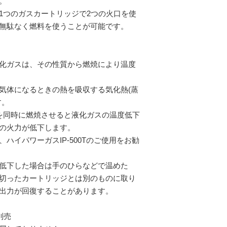
。
1つのガスカートリッジで2つの火口を使
無駄なく燃料を使うことが可能です。
化ガスは、その性質から燃焼により温度
気体になるときの熱を吸収する気化熱(蒸
す。
を同時に燃焼させると液化ガスの温度低下
の火力が低下します。
ハイパワーガスIP-500Tのご使用をお勧
低下した場合は手のひらなどで温めた
切ったカートリッジとは別のものに取り
出力が回復することがあります。
別売