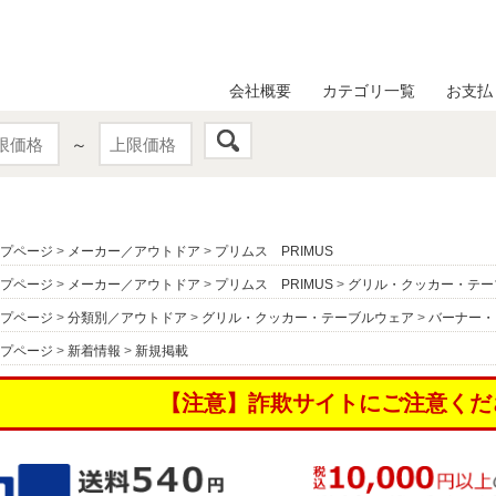
会社概要
カテゴリ一覧
お支払
～
プページ
>
メーカー／アウトドア
>
プリムス PRIMUS
プページ
>
メーカー／アウトドア
>
プリムス PRIMUS
>
グリル・クッカー・テー
プページ
>
分類別／アウトドア
>
グリル・クッカー・テーブルウェア
>
バーナー・
プページ
>
新着情報
>
新規掲載
【注意】詐欺サイトにご注意くだ