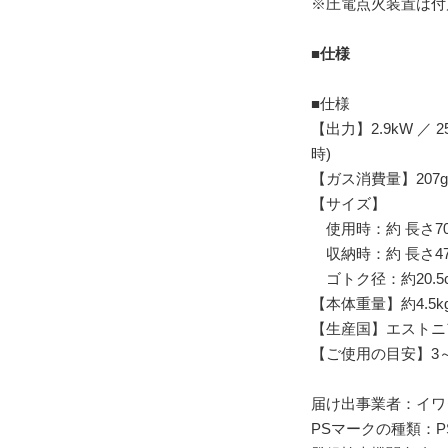
※圧電点火装置は付
■仕様
■仕様
【出力】2.9kW ／ 2
時)
【ガス消費量】207g/
【サイズ】
使用時：約 長さ70.0 ×
収納時：約 長さ47.5 
ゴトク径：約20.5
【本体重量】約4.5k
【生産国】エストニ
【ご使用の目安】3
届け出事業者：イワ
PSマークの種類：P