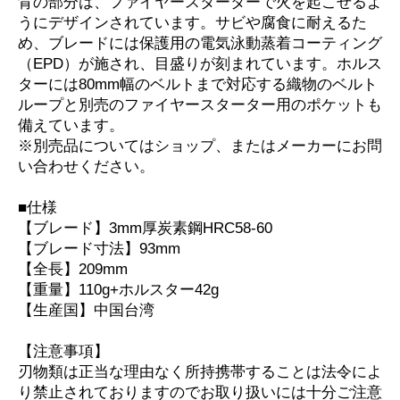
背の部分は、ファイヤースターターで火を起こせるよ
うにデザインされています。サビや腐食に耐えるた
め、ブレードには保護用の電気泳動蒸着コーティング
（EPD）が施され、目盛りが刻まれています。ホルス
ターには80mm幅のベルトまで対応する織物のベルト
ループと別売のファイヤースターター用のポケットも
備えています。
※別売品についてはショップ、またはメーカーにお問
い合わせください。
■仕様
【ブレード】3mm厚炭素鋼HRC58-60
【ブレード寸法】93mm
【全長】209mm
【重量】110g+ホルスター42g
【生産国】中国台湾
【注意事項】
刃物類は正当な理由なく所持携帯することは法令によ
り禁止されておりますのでお取り扱いには十分ご注意